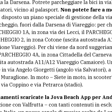
 la Darsena. Potrete parcheggiare la bici in via
vatori, vicino al palasport.
Non potete fare a m
disposto un piano speciale di gestione della via
cheggio, fuori dalla Darsena di Viareggio: per c
CHEGGIO 1A, in zona via dei Lecci, il PARCHEGG
CHEGGIO 2, in zona Cotone (uscita autostrada A
zione Viareggio). Per chi viene da nord suggeri
l PARCHEGGIO 4A, in zona Cittadella del Carnev
scita autostrada A11/A12 Viareggio Camaiore). U
e in via Angelo Giorgetti (angolo via Salvatori), 
l Muraglione. In moto – Siete in moto, in scoote
in via Coppino e via Petrarca (stadio).
namenti scaricate la Jova Beach App per And
ione con Valfrutta – con tanti contenuti in escl