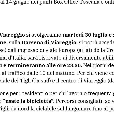
dal 14 giugno nei punti Box Office Toscana e onl
 Viareggio
si svolgeranno
martedì 30 luglio e 
ne,
sulla
Darsena di Viareggio:
si potrà accede
) dall’ingresso di viale Europa (ai lati della C
ai d’Italia, sarà riservato ai diversamente abili
4 e termineranno alle ore 23.30.
Nei giorni de
 al traffico dalle 10 del mattino. Per chi viene 
ale dei Tigli (da sud) e il centro di Viareggio (d
e per i residenti o per chi lavora o frequenta g
è
“usate la bicicletta”.
Percorsi consigliati: se
 Tigli, da nord la ciclabile sul lungomare fino al