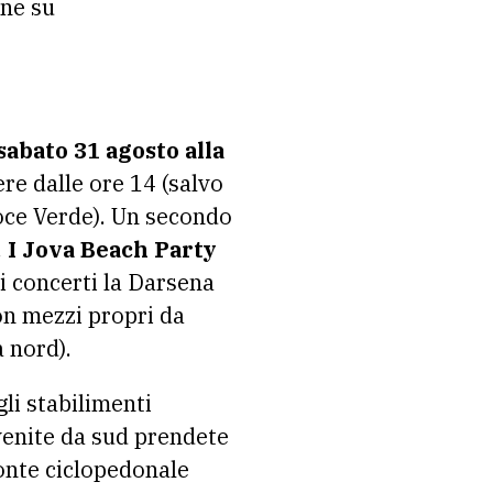
ine su
sabato 31 agosto alla
re dalle ore 14 (salvo
roce Verde). Un secondo
.
I Jova Beach Party
i concerti la Darsena
con mezzi propri da
a nord).
li stabilimenti
 venite da sud prendete
 ponte ciclopedonale