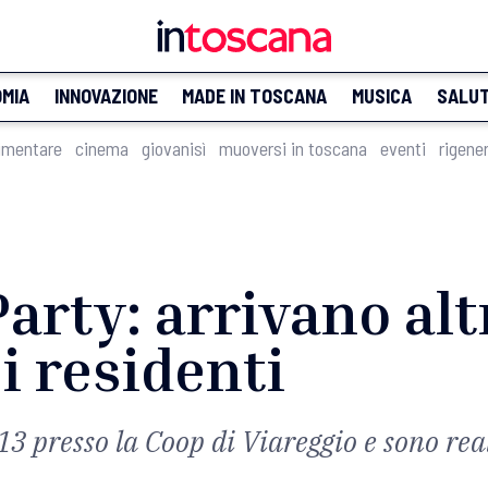
MIA
INNOVAZIONE
MADE IN TOSCANA
MUSICA
SALU
imentare
cinema
giovanisì
muoversi in toscana
eventi
rigene
arty: arrivano alt
 i residenti
3 presso la Coop di Viareggio e sono real