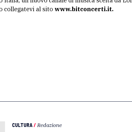
 Italia, un nuovo canale di musica scelta da L
 o collegatevi al sito
www.bitconcerti.it.
CULTURA
/
Redazione