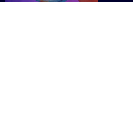
ATTUALITÀ
Viaggi missionari, la Regione
finanzia borse di studio per ragazze
e ragazzi toscani
I PIÙ POPOLARI SU INTOSCANA