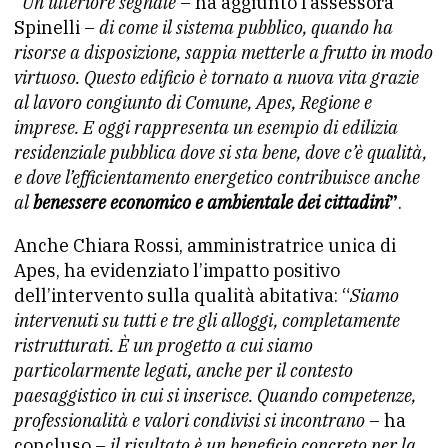
“
Un ulteriore segnale
– ha aggiunto l’assessora
Spinelli –
di come il sistema pubblico, quando ha
risorse a disposizione, sappia metterle a frutto in modo
virtuoso. Questo edificio è tornato a nuova vita grazie
al lavoro congiunto di Comune, Apes, Regione e
imprese. E oggi rappresenta un esempio di edilizia
residenziale pubblica dove si sta bene, dove c’è qualità,
e dove l’efficientamento energetico contribuisce anche
al
benessere economico e ambientale dei cittadini
”
.
Anche Chiara Rossi, amministratrice unica di
Apes, ha evidenziato l’impatto positivo
dell’intervento sulla qualità abitativa: “
Siamo
intervenuti su tutti e tre gli alloggi, completamente
ristrutturati. È un progetto a cui siamo
particolarmente legati, anche per il contesto
paesaggistico in cui si inserisce. Quando competenze,
professionalità e valori condivisi si incontrano
– ha
concluso –
il risultato è un beneficio concreto per la