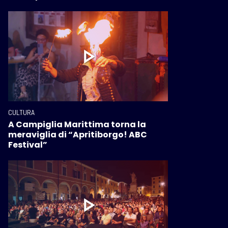
CULTURA
A Campiglia Marittima torna la
meraviglia di “Apritiborgo! ABC
Festival”