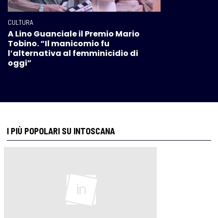
CULTURA
A Lino Guanciale il Premio Mario
Tobino. “Il manicomio fu
l’alternativa al femminicidio di
oggi”
I PIÙ POPOLARI SU INTOSCANA