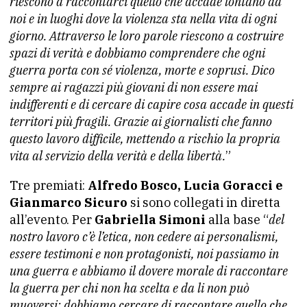
riescono a raccontarci quello che accade lontano da
noi e in luoghi dove la violenza sta nella vita di ogni
giorno. Attraverso le loro parole riescono a costruire
spazi di verità e dobbiamo comprendere che ogni
guerra porta con sé violenza, morte e soprusi. Dico
sempre ai ragazzi più giovani di non essere mai
indifferenti e di cercare di capire cosa accade in questi
territori più fragili. Grazie ai giornalisti che fanno
questo lavoro difficile, mettendo a rischio la propria
vita al servizio della verità e della libertà.
”
Tre premiati:
Alfredo Bosco, Lucia Goracci e
Gianmarco Sicuro
si sono collegati in diretta
all’evento. Per
Gabriella Simoni
alla base “
del
nostro lavoro c’è l’etica, non cedere ai personalismi,
essere testimoni e non protagonisti, noi passiamo in
una guerra e abbiamo il dovere morale di raccontare
la guerra per chi non ha scelta e da li non può
muoversi; dobbiamo cercare di raccontare quello che