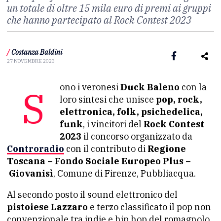
un totale di oltre 15 mila euro di premi ai gruppi
che hanno partecipato al Rock Contest 2023
/
Costanza Baldini
27 NOVEMBRE 2023
Sono i veronesi
Duck Baleno
con la
loro sintesi che unisce
pop, rock,
elettronica, folk, psichedelica,
funk
, i vincitori del
Rock Contest
2023
il concorso organizzato da
Controradio
con il contributo di
Regione
Toscana – Fondo Sociale Europeo Plus –
Giovanisì
, Comune di Firenze, Pubbliacqua.
Al secondo posto il sound elettronico del
pistoiese Lazzaro
e terzo classificato il pop non
convenzionale tra indie e hip hop del romagnolo