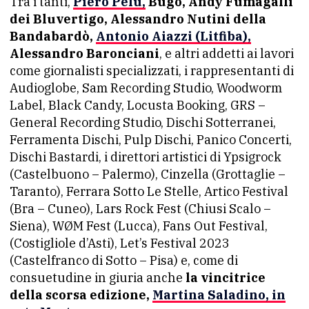
Tra i tanti,
Piero Pelù,
Bugo, Andy Fumagalli
dei Bluvertigo, Alessandro Nutini della
Bandabardò,
Antonio Aiazzi (Litfiba),
Alessandro Baronciani
, e altri addetti ai lavori
come giornalisti specializzati, i rappresentanti di
Audioglobe, Sam Recording Studio, Woodworm
Label, Black Candy, Locusta Booking, GRS –
General Recording Studio, Dischi Sotterranei,
Ferramenta Dischi, Pulp Dischi, Panico Concerti,
Dischi Bastardi, i direttori artistici di Ypsigrock
(Castelbuono – Palermo), Cinzella (Grottaglie –
Taranto), Ferrara Sotto Le Stelle, Artico Festival
(Bra – Cuneo), Lars Rock Fest (Chiusi Scalo –
Siena), WØM Fest (Lucca), Fans Out Festival,
(Costigliole d’Asti), Let’s Festival 2023
(Castelfranco di Sotto – Pisa) e, come di
consuetudine in giuria anche
la vincitrice
della scorsa edizione,
Martina Saladino, in