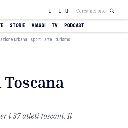
Cerca nel sito
TE
STORIE
VIAGGI
TV
PODCAST
razione urbana
sport
arte
turismo
La Toscana
 i 37 atleti toscani. Il