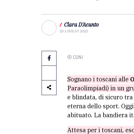
/
Clara D'Acunto
23 LUGLIO 2021
© CONI
Sognano i toscani alle
O
Paraolimpiadi) in un gr
e blindata, di sicuro tr
eterna dello sport. Ogg
abituato. La bandiera it
Attesa per i toscani, e