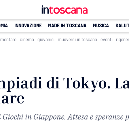
MIA
INNOVAZIONE
MADE IN TOSCANA
MUSICA
SALU
imentare
cinema
giovanisì
muoversi in toscana
eventi
rigene
impiadi di Tokyo. 
nare
 Giochi in Giappone. Attesa e speranze per