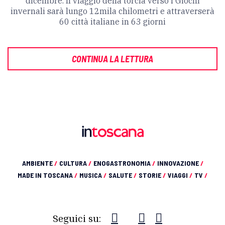
dicembre. Il viaggio della torcia verso i Giochi
invernali sarà lungo
12mila chilometri e attraverserà
60 città italiane in 63 giorni
CONTINUA LA LETTURA
AMBIENTE
/
CULTURA
/
ENOGASTRONOMIA
/
INNOVAZIONE
/
MADE IN TOSCANA
/
MUSICA
/
SALUTE
/
STORIE
/
VIAGGI
/
TV
/
Seguici su: