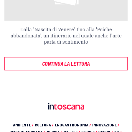
Dalla 'Nascita di Venere' fino alla 'Psiche
abbandonata', un itinerario nel quale anche l'arte
parla di sentimento
CONTINUA LA LETTURA
AMBIENTE
/
CULTURA
/
ENOGASTRONOMIA
/
INNOVAZIONE
/
MADE IN TOSCANA
/
MUSICA
/
SALUTE
/
STORIE
/
VIAGGI
/
TV
/