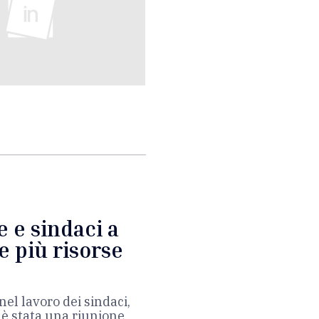
e e sindaci a
e più risorse
nel lavoro dei sindaci,
 è stata una riunione