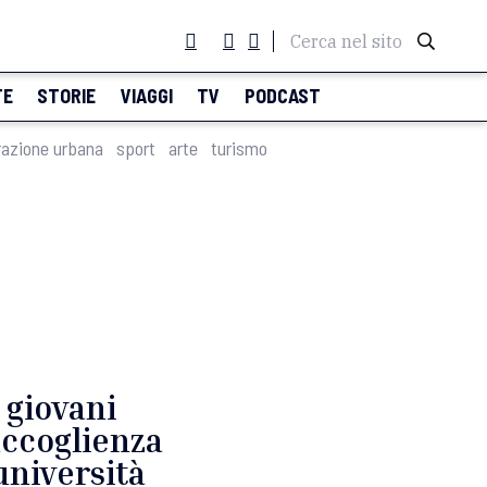
Cerca nel sito
TE
STORIE
VIAGGI
TV
PODCAST
razione urbana
sport
arte
turismo
 giovani
accoglienza
’università