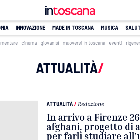
MIA
INNOVAZIONE
MADE IN TOSCANA
MUSICA
SALU
imentare
cinema
giovanisì
muoversi in toscana
eventi
rigene
ATTUALITÀ
/
ATTUALITÀ
/
Redazione
In arrivo a Firenze 26
afghani, progetto di 
per farli studiare all