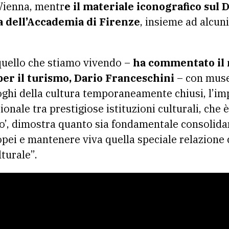
Vienna, mentr
e il materiale iconografico sul
ia dell’Accademia di Firenze
, insieme ad alcun
uello che stiamo vivendo –
ha commentato il m
e per il turismo, Dario Franceschini
– con musei
oghi della cultura temporaneamente chiusi, l’i
onale tra prestigiose istituzioni culturali, che 
o’, dimostra quanto sia fondamentale consolidar
opei e mantenere viva quella speciale relazione 
lturale”.