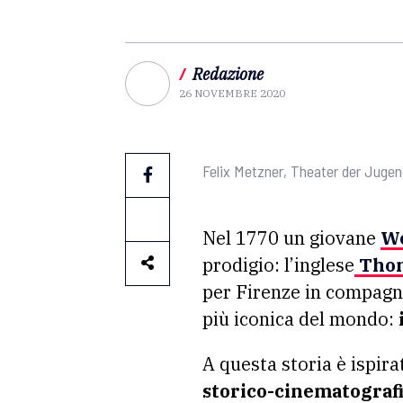
/
Redazione
26 NOVEMBRE 2020
Felix Metzner, Theater der Juge
Nel 1770 un giovane
Wo
prodigio: l’inglese
Thom
per Firenze in compagni
più iconica del mondo:
A questa storia è ispir
storico-cinematografi