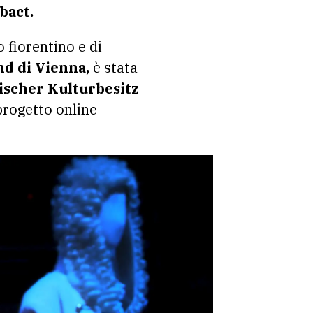
bact.
 fiorentino e di
d di Vienna,
è stata
scher Kulturbesitz
progetto online