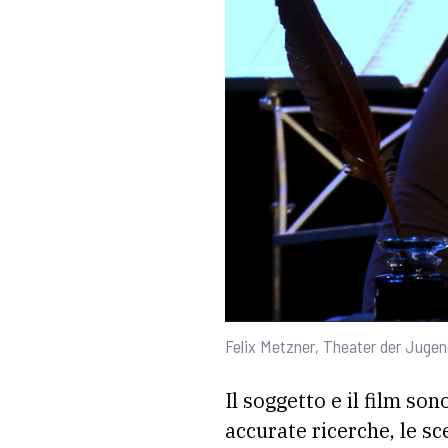
Felix Metzner, Theater der Juge
Il soggetto e il film son
accurate ricerche, le sc