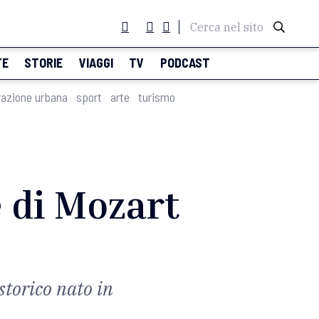
Cerca nel sito
TE
STORIE
VIAGGI
TV
PODCAST
razione urbana
sport
arte
turismo
 di Mozart
storico nato in