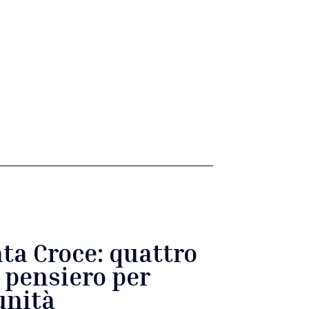
ta Croce: quattro
e pensiero per
unità