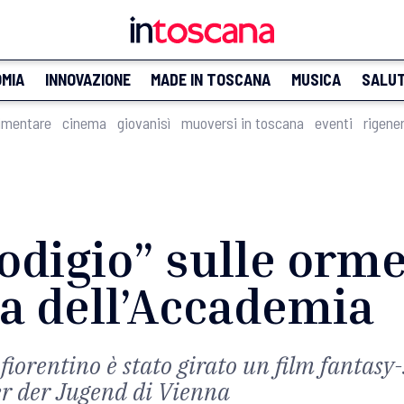
MIA
INNOVAZIONE
MADE IN TOSCANA
MUSICA
SALU
imentare
cinema
giovanisì
muoversi in toscana
eventi
rigene
odigio” sulle orme
ia dell’Accademia
fiorentino è stato girato un film fantasy-
er der Jugend di Vienna