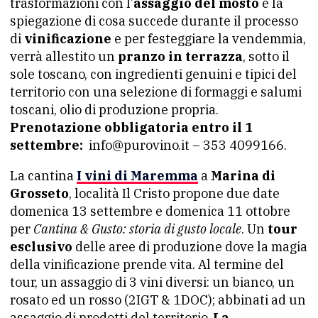
trasformazioni con l’
assaggio del mosto
e la
spiegazione di cosa succede durante il processo
di
vinificazione
e per festeggiare la vendemmia,
verrà allestito un
pranzo in terrazza
, sotto il
sole toscano, con ingredienti genuini e tipici del
territorio con una selezione di formaggi e salumi
toscani, olio di produzione propria.
Prenotazione obbligatoria entro il 1
settembre:
info@purovino.it – 353 4099166.
La cantina
I vini di Maremma
a
Marina di
Grosseto
, località Il Cristo propone due date
domenica 13 settembre e domenica 11 ottobre
per
Cantina & Gusto: storia di gusto locale
. Un
tour
esclusivo
delle aree di produzione dove la magia
della vinificazione prende vita. Al termine del
tour, un assaggio di 3 vini diversi: un bianco, un
rosato ed un rosso (2IGT & 1DOC); abbinati ad un
assaggio di prodotti del territorio.
La