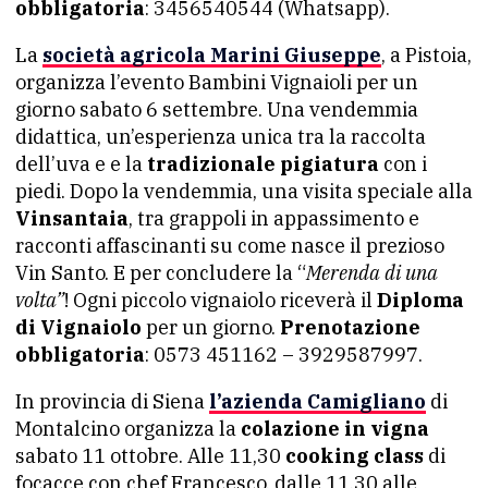
obbligatoria
: 3456540544 (Whatsapp).
La
società agricola Marini Giuseppe
, a Pistoia,
organizza l’evento Bambini Vignaioli per un
giorno sabato 6 settembre. Una vendemmia
didattica, un’esperienza unica tra la raccolta
dell’uva e e la
tradizionale pigiatura
con i
piedi. Dopo la vendemmia, una visita speciale alla
Vinsantaia
, tra grappoli in appassimento e
racconti affascinanti su come nasce il prezioso
Vin Santo. E per concludere la “
Merenda di una
volta”
! Ogni piccolo vignaiolo riceverà il
Diploma
di Vignaiolo
per un giorno.
Prenotazione
obbligatoria
: 0573 451162 – 3929587997.
In provincia di Siena
l’azienda Camigliano
di
Montalcino organizza la
colazione in vigna
sabato 11 ottobre. Alle 11,30
cooking class
di
focacce con chef Francesco, dalle 11,30 alle