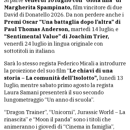
Si parte
venerdì 10 luglio con “Gioia mia” di
Margherita Spampinato,
film vincitore di due
David di Donatello 2026. Da non perdere anche i
Premi Oscar “Una battaglia dopo l’altra” di
Paul Thomas Anderson,
martedì 14 luglio, e
“Sentimental Value” di Joachim Trier,
venerdì 24 luglio in lingua originale con
sottotitoli in italiano.
Sarà lo stesso regista Federico Micali a introdurre
la proiezione del suo film “
Le chiavi di una
storia – La comunità dell’Isolotto”,
lunedì 13
luglio, mentre sabato primo agosto la regista
Laura Samani presenterà il suo secondo
lungometraggio “Un anno di scuola”.
“Dragon Trainer”, “Unicorni”, Jurassic World – La
rinascita” e “Moon il panda” sono i titoli che
animeranno i giovedì di “Cinema in famiglia”,