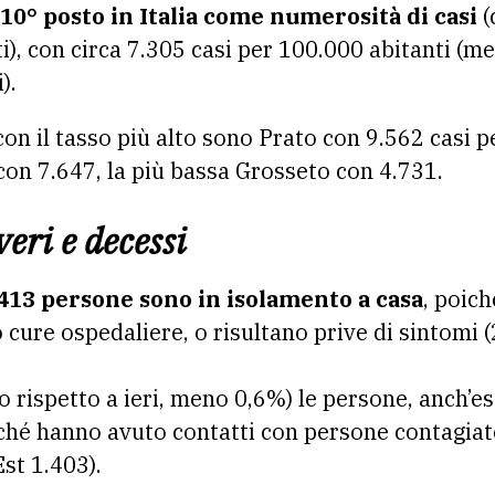
 10° posto in Italia come numerosità di casi
(
i), con circa 7.305 casi per 100.000 abitanti (me
).
con il tasso più alto sono Prato con 9.562 casi p
 con 7.647, la più bassa Grosseto con 4.731.
eri e decessi
413 persone sono in isolamento a casa
, poic
 cure ospedaliere, o risultano prive di sintomi 
rispetto a ieri, meno 0,6%) le persone, anch’ess
ché hanno avuto contatti con persone contagiat
st 1.403).