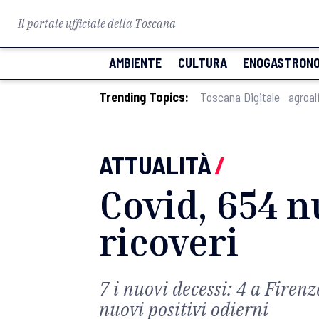
Il portale ufficiale della Toscana
AMBIENTE
CULTURA
ENOGASTRONO
Trending Topics:
Toscana Digitale
agroal
ATTUALITÀ
/
Covid, 654 n
ricoveri
7 i nuovi decessi: 4 a Firenz
nuovi positivi odierni