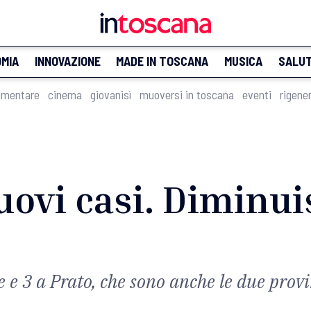
MIA
INNOVAZIONE
MADE IN TOSCANA
MUSICA
SALU
imentare
cinema
giovanisì
muoversi in toscana
eventi
rigene
uovi casi. Diminui
e e 3 a Prato, che sono anche le due provi