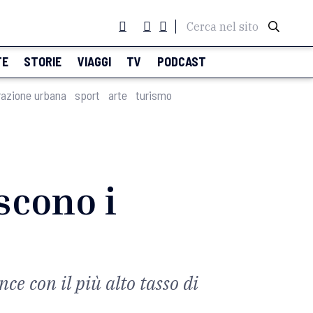
Cerca nel sito
TE
STORIE
VIAGGI
TV
PODCAST
razione urbana
sport
arte
turismo
scono i
nce con il più alto tasso di