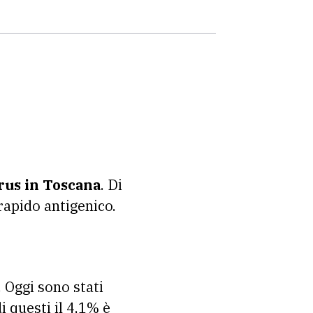
irus in Toscana
. Di
rapido antigenico.
. Oggi sono stati
 questi il 4,1% è