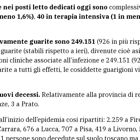
 nei posti letto dedicati oggi sono
compless
 meno 1,6%)
,
40 in terapia intensiva (1 in meno
vamente guarite sono 249.151
(926 in più risp
uarite (stabili rispetto a ieri), divenute cioè 
i cliniche associate all’infezione e 249.151 (926
ite a tutti gli effetti, le cosiddette guarigioni 
uovi decessi.
Relativamente alla provincia di r
ze, 3 a Prato.
ll’inizio dell’epidemia cosi ripartiti: 2.259 a Fi
Carrara, 676 a Lucca, 707 a Pisa, 419 a Livorno,
91 persone sono decedute sul suolo toscano ma 