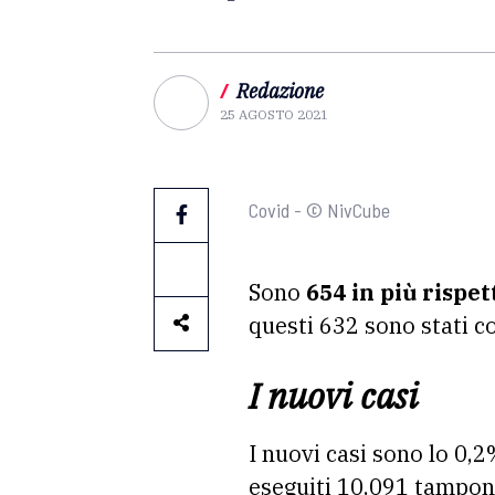
/
Redazione
25 AGOSTO 2021
Covid - © NivCube
Sono
654 in più rispet
questi 632 sono stati c
I nuovi casi
I nuovi casi sono lo 0,2
eseguiti 10.091 tamponi