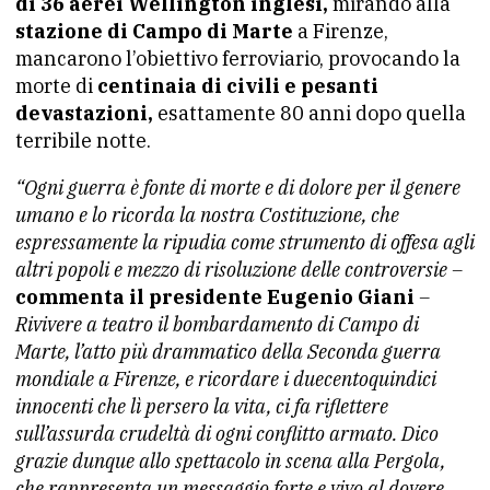
di 36 aerei Wellington inglesi,
mirando alla
stazione di Campo di Marte
a Firenze,
mancarono l’obiettivo ferroviario, provocando la
morte di
centinaia di civili e pesanti
devastazioni,
esattamente 80 anni dopo quella
terribile notte.
“Ogni guerra è fonte di morte e di dolore per il genere
umano e lo ricorda la nostra Costituzione, che
espressamente la ripudia come strumento di offesa agli
altri popoli e mezzo di risoluzione delle controversie –
commenta il presidente Eugenio Giani
–
Rivivere a teatro il bombardamento di Campo di
Marte, l’atto più drammatico della Seconda guerra
mondiale a Firenze, e ricordare i duecentoquindici
innocenti che lì persero la vita, ci fa riflettere
sull’assurda crudeltà di ogni conflitto armato. Dico
grazie dunque allo spettacolo in scena alla Pergola,
che rappresenta un messaggio forte e vivo al dovere