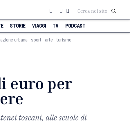
Cerca nel sito
TE
STORIE
VIAGGI
TV
PODCAST
razione urbana
sport
arte
turismo
i euro per
nere
tenei toscani, alle scuole di