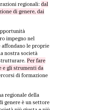
razioni regionali:
dal
zione di genere, dai
 opportunità
tro impegno nel
e affondano le proprie
la nostra società
strutturare.
Per fare
 e gli strumenti da
ercorsi di formazione
ma regionale della
 di genere è un settore
ocietà più giusta e più