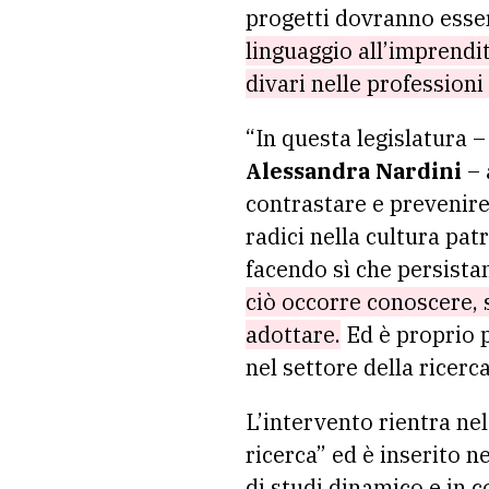
progetti dovranno esser
linguaggio all’imprendit
divari nelle professioni
“In questa legislatura –
Alessandra Nardini
– 
contrastare e prevenire
radici nella cultura pat
facendo sì che persista
ciò occorre conoscere, 
adottare.
Ed è proprio 
nel settore della ricerc
L’intervento rientra nel
ricerca” ed è inserito n
di studi dinamico e in c