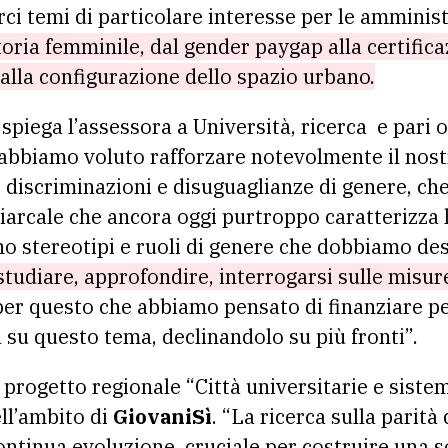
ci temi di particolare interesse per le amminist
oria femminile, dal gender paygap alla certifica
 alla configurazione dello spazio urbano.
 spiega l’assessora a Università, ricerca e pari
abbiamo voluto rafforzare notevolmente il nos
 discriminazioni e disuguaglianze di genere, ch
riarcale che ancora oggi purtroppo caratterizza 
no stereotipi e ruoli di genere che dobbiamo de
studiare, approfondire, interrogarsi sulle misure
per questo che abbiamo pensato di finanziare p
a su questo tema, declinandolo su più fronti”.
 progetto regionale “Città universitarie e siste
ell’ambito di
GiovaniSì
. “La ricerca sulla parità
ontinua evoluzione, cruciale per costruire una s