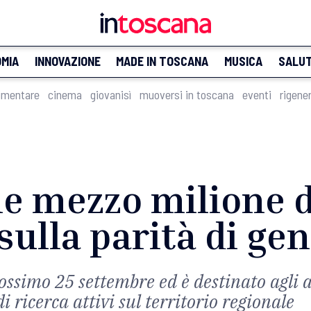
MIA
INNOVAZIONE
MADE IN TOSCANA
MUSICA
SALU
imentare
cinema
giovanisì
muoversi in toscana
eventi
rigene
ne mezzo milione d
 sulla parità di ge
rossimo 25 settembre ed è destinato agli a
i ricerca attivi sul territorio regionale