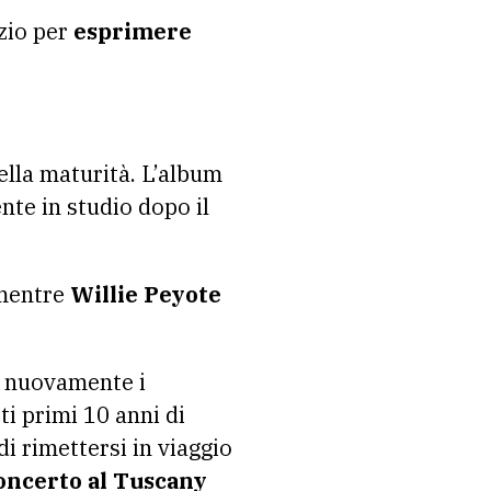
zio per
esprimere
della maturità. L’album
nte in studio dopo il
entre
Willie Peyote
e nuovamente i
i primi 10 anni di
i rimettersi in viaggio
 concerto al Tuscany