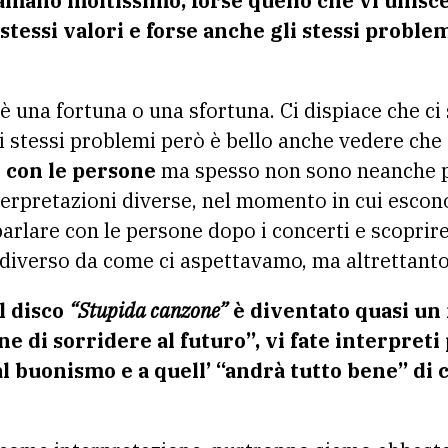
amano moltissimo, forse quello che vi unisce
stessi valori e forse anche gli stessi proble
è una fortuna o una sfortuna. Ci dispiace che ci
i stessi problemi però è bello anche vedere che
 con le persone
ma spesso non sono neanche p
terpretazioni diverse, nel momento in cui esco
parlare con le persone dopo i concerti e scopri
diverso da come ci aspettavamo, ma altrettanto 
l disco
“Stupida canzone”
è diventato quasi un
one di sorridere al futuro”, vi fate interpret
l buonismo e a quell’ “andrà tutto bene” di c