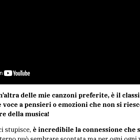
’altra delle mie canzoni preferite, è il classi
e voce a pensieri o emozioni che non si ries
re della musica!
ci stupisce,
è incredibile la connessione che s
terno può sembrare scontata ma per ogni ogni vo