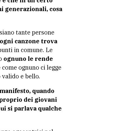
 è che in un certo
mi generazionali, cosa
 siano tante persone
ogni canzone trova
unti in comune. Le
no
ognuno le rende
re come ognuno ci legge
valido e bello.
 manifesto, quando
i proprio dei giovani
ui si parlava qualche