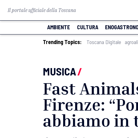
Il portale ufficiale della Toscana
AMBIENTE
CULTURA
ENOGASTRONO
Trending Topics:
Toscana Digitale
agroal
MUSICA
/
Fast Animals
Firenze: “Po
abbiamo in 