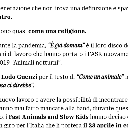
enerazione che non trova una definizione e spa
ntro.
guono quasi
come una religione.
rante la pandemia,
“È già domani”
è il loro disco 
anni di lavoro che hanno portato i FASK nuovame
019 “Animali notturni”.
o
Lodo Guenzi
per il testo di
“Come un animale”
m
sa ci direbbe”.
uovo lavoro e avere la possibilità di incontrar
nno mai fatto mancare alla band, durante quest
o, i
Fast Animals and Slow Kids
hanno deciso d
n giro per l’Italia che li porterà
il 28 aprile in