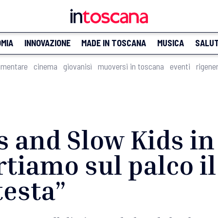
MIA
INNOVAZIONE
MADE IN TOSCANA
MUSICA
SALU
imentare
cinema
giovanisì
muoversi in toscana
eventi
rigene
 and Slow Kids in
rtiamo sul palco i
testa”