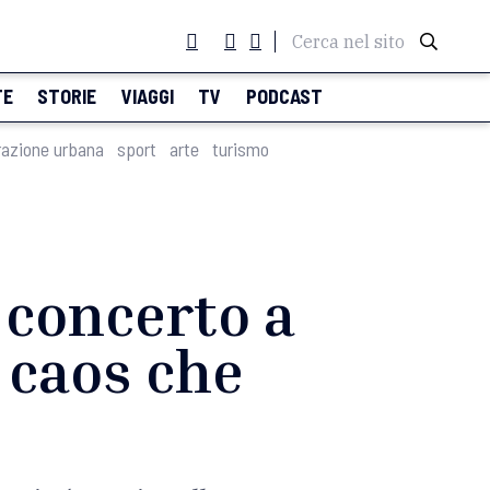
Cerca nel sito
TE
STORIE
VIAGGI
TV
PODCAST
razione urbana
sport
arte
turismo
 concerto a
l caos che