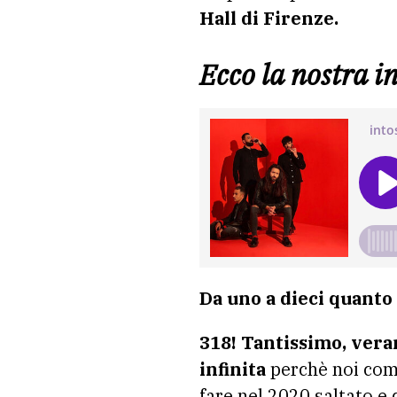
Hall di Firenze.
Ecco la nostra i
Da uno a dieci quanto
318! Tantissimo, ver
infinita
perchè noi come
fare nel 2020 saltato e 