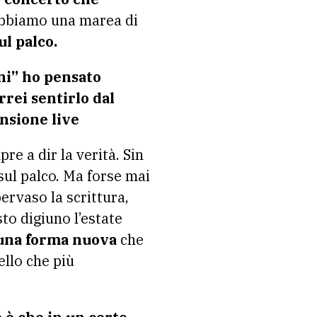
 Abbiamo una marea di
l palco.
ani” ho pensato
rrei sentirlo dal
nsione live
re a dir la verità. Sin
sul palco. Ma forse mai
rvaso la scrittura,
to digiuno l’estate
 una forma nuova
che
llo che più