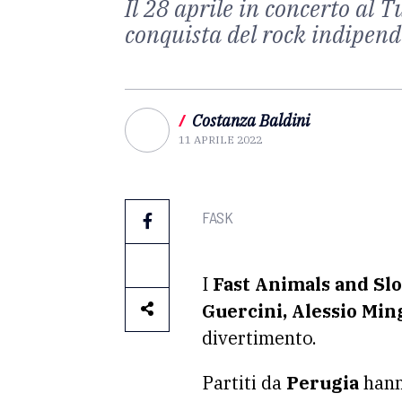
Il 28 aprile in concerto al 
conquista del rock indipende
/
Costanza Baldini
11 APRILE 2022
FASK
I
Fast Animals and Sl
Guercini, Alessio Ming
divertimento.
Partiti da
Perugia
hann