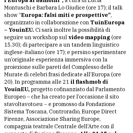
l’Europa ai bambini”,
a cura di Lucia
Montuschi e Barbara Lo Giudice (ore 17); il talk
show “
Europa: falsi miti e prospettive”
,
organizzato in collaborazione con
TuinEuropa
– YouinEU.
Ci sarà inoltre la possibilità di
seguire un workshop sul
video mapping
(ore
15.30); di partecipare a un tandem linguistico
inglese-italiano (ore 17); e persino sperimentare
un’originale esperienza immersiva con la
proiezione sulle pareti del Complesso delle
Murate di celebri frasi dedicate all’Europa (ore
20). In programma alle 21
il flashmob di
YouinEU,
progetto cofinanziato dal Parlamento
Europeo – che ha creato per l’occasione il sito
stavoltavoto.eu – e promosso da Fondazione
Sistema Toscana, Controradio, Europe Direct
Firenze, Associazione Sharing Europe,
compagnia teatrale Centrale dell’Arte con il