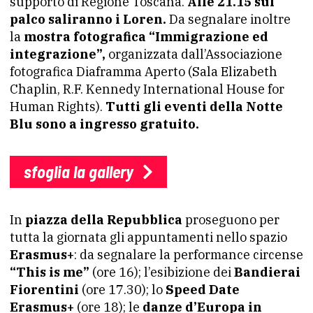
supporto di Regione Toscana.
Alle 21.15 sul
palco saliranno i Loren.
Da segnalare inoltre
la
mostra fotografica “Immigrazione ed
integrazione”,
organizzata dall’Associazione
fotografica Diaframma Aperto (Sala Elizabeth
Chaplin, R.F. Kennedy International House for
Human Rights).
Tutti gli eventi della Notte
Blu sono a ingresso gratuito.
sfoglia la gallery
In
piazza della Repubblica
proseguono per
tutta la giornata gli appuntamenti nello spazio
Erasmus+
: da segnalare la performance circense
“This is me”
(ore 16); l’esibizione dei
Bandierai
Fiorentini
(ore 17.30); lo
Speed Date
Erasmus+
(ore 18); le
danze d’Europa in