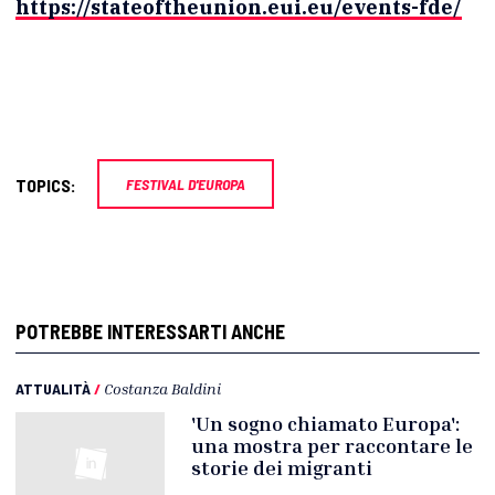
https://stateoftheunion.eui.eu/events-fde/
TOPICS:
FESTIVAL D'EUROPA
POTREBBE INTERESSARTI ANCHE
ATTUALITÀ
/
Costanza Baldini
'Un sogno chiamato Europa':
una mostra per raccontare le
storie dei migranti