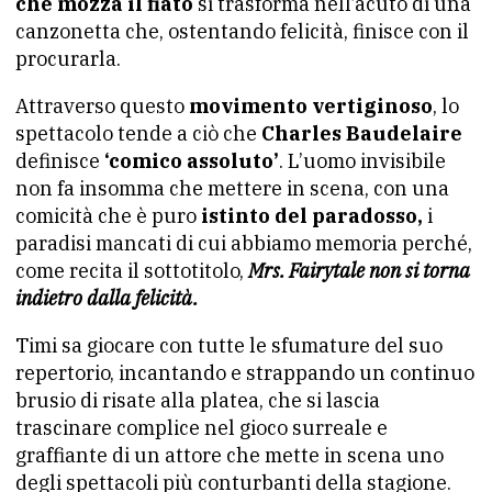
che mozza il fiato
si trasforma nell’acuto di una
canzonetta che, ostentando felicità, finisce con il
procurarla.
Attraverso questo
movimento vertiginoso
, lo
spettacolo tende a ciò che
Charles Baudelaire
definisce
‘comico assoluto’
. L’uomo invisibile
non fa insomma che mettere in scena, con una
comicità che è puro
istinto del paradosso,
i
paradisi mancati di cui abbiamo memoria perché,
come recita il sottotitolo,
Mrs. Fairytale non si torna
indietro dalla felicità.
Timi sa giocare con tutte le sfumature del suo
repertorio, incantando e strappando un continuo
brusio di risate alla platea, che si lascia
trascinare complice nel gioco surreale e
graffiante di un attore che mette in scena uno
degli spettacoli più conturbanti della stagione.