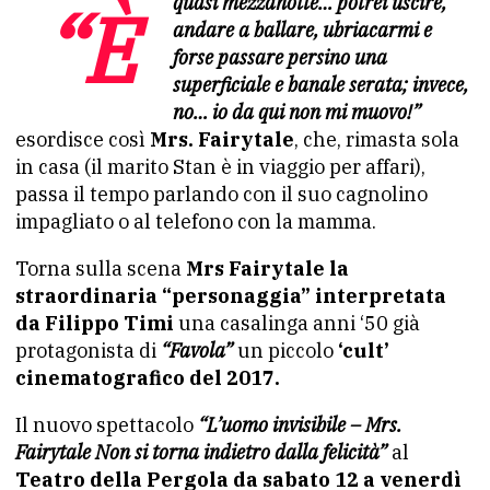
“È quasi mezzanotte… potrei uscire,
andare a ballare, ubriacarmi e
forse passare persino una
superficiale e banale serata; invece,
no… io da qui non mi muovo!”
esordisce così
Mrs. Fairytale
, che, rimasta sola
in casa (il marito Stan è in viaggio per affari),
passa il tempo parlando con il suo cagnolino
impagliato o al telefono con la mamma.
Torna sulla scena
Mrs Fairytale la
straordinaria “personaggia” interpretata
da Filippo Timi
una casalinga anni ‘50 già
protagonista di
“Favola”
un piccolo
‘cult’
cinematografico del 2017.
Il nuovo spettacolo
“L’uomo invisibile – Mrs.
Fairytale Non si torna indietro dalla felicità”
al
Teatro della Pergola da sabato 12 a venerdì