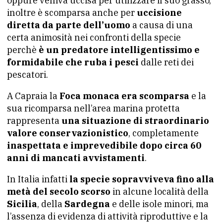
oppure veniva uccisa per utilizzare il suo grasso,
inoltre è scomparsa anche per
uccisione
diretta da parte dell’uomo
a causa di una
certa animosità nei confronti della specie
perchè
è un predatore intelligentissimo e
formidabile che ruba i pesci
dalle reti dei
pescatori.
A Capraia la
Foca monaca era scomparsa
e la
sua ricomparsa nell’area marina protetta
rappresenta
una situazione di straordinario
valore conservazionistico
, completamente
inaspettata e imprevedibile dopo circa 60
anni di mancati avvistamenti
.
In Italia infatti
la specie sopravviveva fino alla
metà del secolo scorso
in alcune località della
Sicilia
, della
Sardegna
e delle isole minori, ma
l’assenza di evidenza di attività riproduttive e la