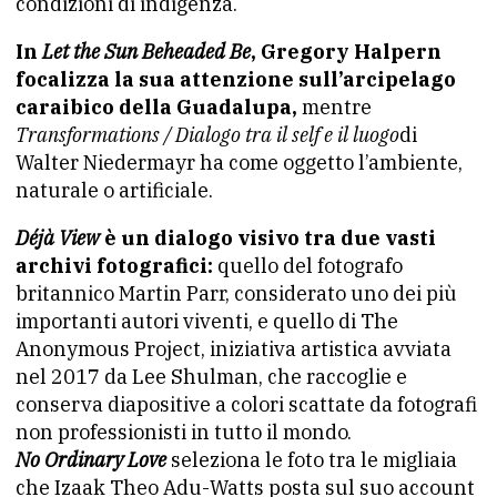
condizioni di indigenza.
In
Let the Sun Beheaded Be
, Gregory Halpern
focalizza la sua attenzione sull’arcipelago
caraibico della Guadalupa,
mentre
Transformations / Dialogo tra il self e il luogo
di
Walter Niedermayr ha come oggetto l’ambiente,
naturale o artificiale.
Déjà View
è un dialogo visivo tra due vasti
archivi fotografici:
quello del fotografo
britannico Martin Parr, considerato uno dei più
importanti autori viventi, e quello di The
Anonymous Project, iniziativa artistica avviata
nel 2017 da Lee Shulman, che raccoglie e
conserva diapositive a colori scattate da fotografi
non professionisti in tutto il mondo.
No Ordinary Love
seleziona le foto
tra le migliaia
che Izaak Theo Adu-Watts posta sul suo account