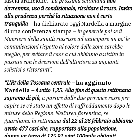
fascia arancione.
“La prossima settimana
non
dovremmo, uso il condizionale, rischiare il rosso. Invito
alla
prudenza perché la situazione non è certo
tranquilla
–
ha dichiarato oggi Nardella a margine
di una conferenza stampa
– in
generale poi se il
Ministero della sanità riuscisse ad
anticipare un po’ le
comunicazioni rispetto al colore delle zone
sarebbe
meglio, per evitare il caos a cui abbiamo assistito in
passato con le decisioni dell’ultim’ora su impianti
sciistici o
ristoranti”.
“L’Rt della Toscana centrale –
ha aggiunto
Nardella
– è sotto 1,25. Alla
fine di questa settimana
sapremo di più
, a partire dalle due
province rosse per
capire se c’è stato un effetto di
raffreddamento dopo le
misure della Regione. Nell’area
fiorentina, se
guardiamo la settimana
dal 22 al 28 febbraio
abbiamo
avuto 477 casi che, rapportato alla popolazione,
danno
un tasso di 125,91 ogni 100mila abitanti.