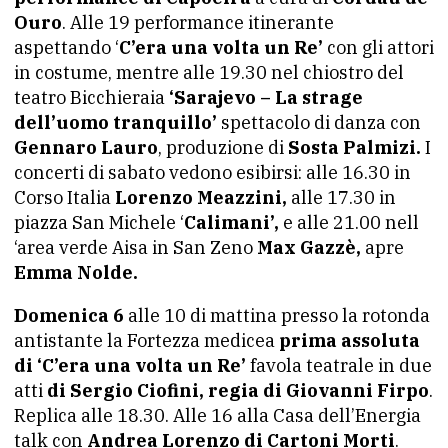
Ouro
. Alle 19 performance itinerante
aspettando ‘
C’era una volta un Re’
con gli attori
in costume, mentre alle 19.30 nel chiostro del
teatro Bicchieraia
‘Sarajevo – La strage
dell’uomo tranquillo’
spettacolo di danza con
Gennaro Lauro
, produzione di
Sosta Palmizi.
I
concerti di sabato vedono esibirsi: alle 16.30 in
Corso Italia
Lorenzo Meazzini,
alle 17.30 in
piazza San Michele ‘
Calimani’,
e alle 21.00 nell
‘area verde Aisa in San Zeno
Max Gazzè,
apre
Emma Nolde.
Domenica 6
alle 10 di mattina presso la rotonda
antistante la Fortezza medicea
prima assoluta
di ‘C’era una volta un Re’
favola teatrale in due
atti
di Sergio Ciofini, regia di Giovanni Firpo
.
Replica alle 18.30. Alle 16 alla Casa dell’Energia
talk con
Andrea Lorenzo di Cartoni Morti
.