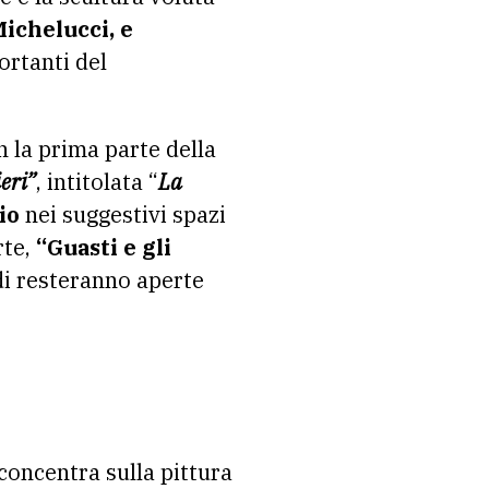
Michelucci, e
portanti del
n la prima parte della
eri”
, intitolata “
La
io
nei suggestivi spazi
rte,
“Guasti e gli
i resteranno aperte
 concentra sulla pittura