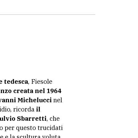
e tedesca
, Fiesole
onzo creata nel 1964
vanni Michelucci
nel
idio, ricorda
il
Fulvio Sbarretti
, che
o per questo trucidati
 e la scultura voluta