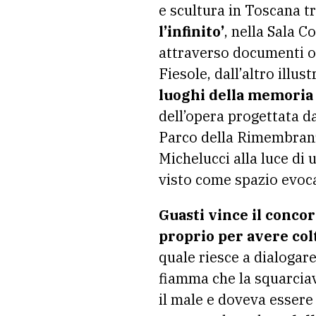
e scultura in Toscana t
l’infinito’
, nella Sala C
attraverso documenti ori
Fiesole, dall’altro illus
luoghi della memoria 
dell’opera progettata d
Parco della Rimembranz
Michelucci alla luce d
visto come spazio evoca
Guasti vince il concor
proprio per avere colt
quale riesce a dialogare
fiamma che la squarciava
il male e doveva essere 