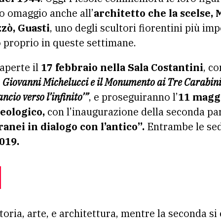
o omaggio anche all’
architetto che la scelse, 
zzò, Guasti
, uno degli scultori fiorentini più im
proprio in queste settimane.
aperte il
17 febbraio nella Sala Costantini
, co
 Giovanni Michelucci e il Monumento ai Tre Carabini
cio verso l’infinito’”
, e proseguiranno l’
11 magg
eologico,
con l’inaugurazione della seconda pa
anei in dialogo con l’antico”.
Entrambe le sed
019.
oria, arte, e architettura, mentre la seconda si