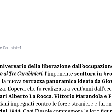
e Carabinieri
niversario della liberazione dall’occupazion
 ai Tre Carabinieri
, l’imponente
scultura in br
 la nuova
terrazza panoramica ideata da Gio
 L’opera, che fu realizzata a vent’anni dall’ecc
itari Alberto La Rocca, Vittorio Marandola e 
giani impegnati contro le forze straniere e furon
del 1944
. Oggi Fiesole commemora le loro figure