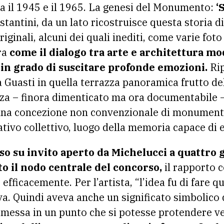
ra il 1945 e il 1965. La genesi del Monumento:
‘
ostantini, da un lato ricostruisce questa storia d
ginali, alcuni dei quali inediti, come varie foto
tra
come il dialogo tra arte e architettura m
in grado di suscitare profonde emozioni.
Rip
a Guasti in quella terrazza panoramica frutto d
a – finora dimenticato ma ora documentabile 
i una concezione non convenzionale di monume
tivo collettivo, luogo della memoria capace di e
so su invito aperto da Michelucci a quattro 
o il nodo centrale del concorso,
il rapporto c
 efficacemente. Per l’artista, “l’idea fu di fare 
. Quindi aveva anche un significato simbolico de
messa in un punto che si potesse protendere vers