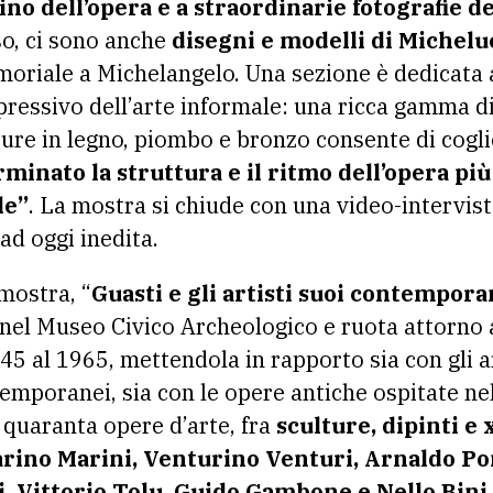
ino dell’opera e a straordinarie fotografie
so, ci sono anche
disegni e modelli di Micheluc
moriale a Michelangelo. Una sezione è dedicata a
pressivo dell’arte informale: una ricca gamma di 
lture in legno, piombo e bronzo consente di cogl
minato la struttura e il ritmo dell’opera pi
le”
. La mostra si chiude con una video-intervist
 ad oggi inedita.
mostra, “
Guasti e gli artisti suoi contempora
 nel Museo Civico Archeologico e ruota attorno a
45 al 1965, mettendola in rapporto sia con gli a
temporanei, sia con le opere antiche ospitate nel
a quaranta opere d’arte, fra
sculture, dipinti e 
rino Marini, Venturino Venturi, Arnaldo Po
i, Vittorio Tolu, Guido Gambone e Nello Bini,