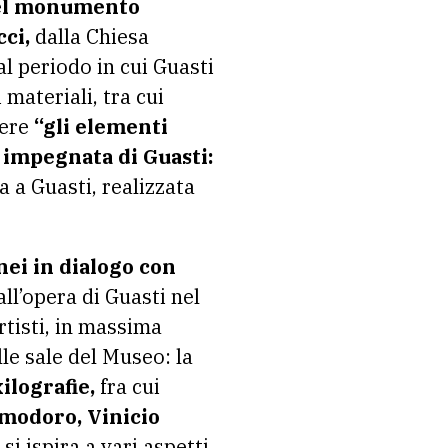
 del monumento
ci,
dalla Chiesa
l periodo in cui Guasti
materiali, tra cui
iere
“gli elementi
ù impegnata di Guasti:
a a Guasti, realizzata
nei in dialogo con
ll’opera di Guasti nel
rtisti, in massima
le sale del Museo: la
xilografie,
fra cui
modoro, Vinicio
si ispira a vari aspetti