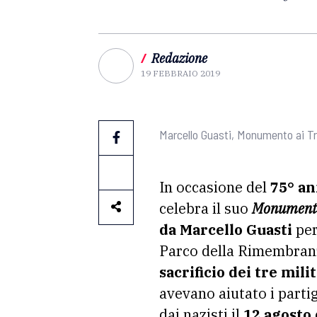
/
Redazione
19 FEBBRAIO 2019
Marcello Guasti, Monumento ai Tr
In occasione del
75° an
celebra il suo
Monumento
da Marcello Guasti
per
Parco della Rimembranza.
sacrificio dei tre mil
avevano aiutato i parti
dai nazisti il
12 agosto 