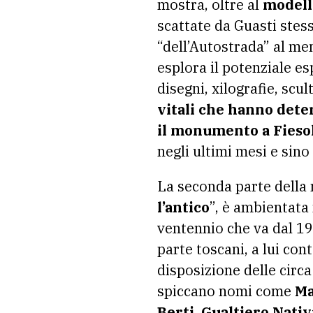
mostra, oltre al
modell
scattate da Guasti stes
“dell’Autostrada” al me
esplora il potenziale es
disegni, xilografie, scu
vitali che hanno deter
il monumento a Fieso
negli ultimi mesi e sino
La seconda parte della 
l’antico
”, è ambientata
ventennio che va dal 19
parte toscani, a lui con
disposizione delle circ
spiccano nomi come
Ma
Berti, Gualtiero Nativ