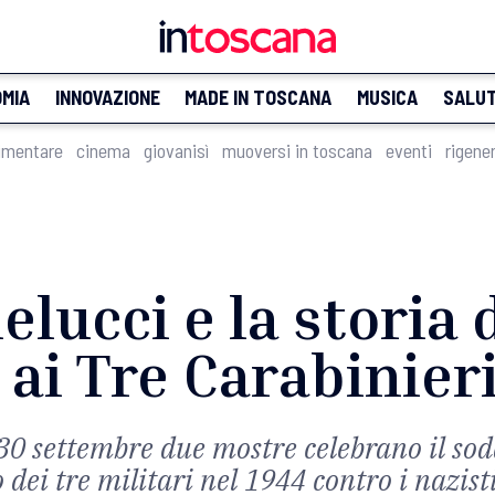
MIA
INNOVAZIONE
MADE IN TOSCANA
MUSICA
SALU
imentare
cinema
giovanisì
muoversi in toscana
eventi
rigene
elucci e la storia 
i Tre Carabinier
 30 settembre due mostre celebrano il soda
o dei tre militari nel 1944 contro i nazist