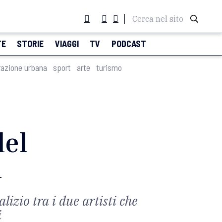
Cerca nel sito
TE
STORIE
VIAGGI
TV
PODCAST
razione urbana
sport
arte
turismo
del
i
lizio tra i due artisti che
i