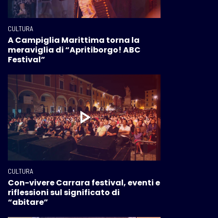
CULTURA
A Campiglia Marittima torna la
meraviglia di “Apritiborgo! ABC
Festival”
CULTURA
Con-vivere Carrara festival, eventi e
riflessioni sul significato di
“abitare”