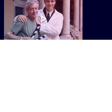
CULTURA
A Lino Guanciale il Premio Mario
Tobino. “Il manicomio fu
l’alternativa al femminicidio di
oggi”
I PIÙ POPOLARI SU INTOSCANA