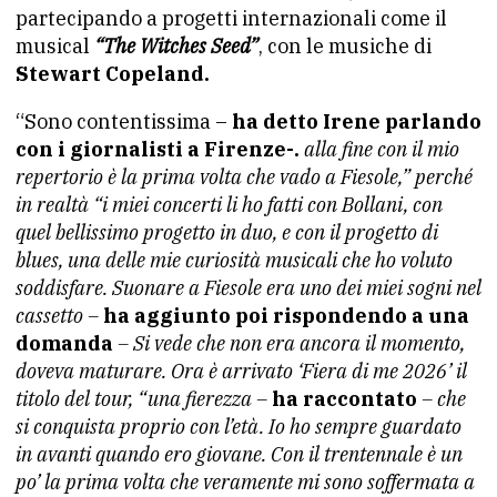
partecipando a progetti internazionali come il
musical
“The Witches Seed”
, con le musiche di
Stewart Copeland.
“Sono contentissima –
ha detto Irene parlando
con i giornalisti a Firenze-.
alla fine con il mio
repertorio è la prima volta che vado a Fiesole,” perché
in realtà “i miei concerti li ho fatti con Bollani, con
quel bellissimo progetto in duo, e con il progetto di
blues, una delle mie curiosità musicali che ho voluto
soddisfare. Suonare a Fiesole era uno dei miei sogni nel
cassetto –
ha aggiunto poi rispondendo a una
domanda
– Si vede che non era ancora il momento,
doveva maturare. Ora è arrivato ‘Fiera di me 2026’ il
titolo del tour, “una fierezza –
ha raccontato
– che
si conquista proprio con l’età. Io ho sempre guardato
in avanti quando ero giovane. Con il trentennale è un
po’ la prima volta che veramente mi sono soffermata a