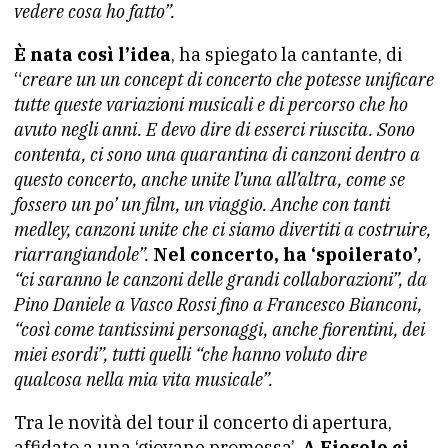
vedere cosa ho fatto”.
È nata così l’idea
, ha spiegato la cantante, di
“
creare un un concept di concerto che potesse unificare
tutte queste variazioni musicali e di percorso che ho
avuto negli anni. E devo dire di esserci riuscita. Sono
contenta, ci sono una quarantina di canzoni dentro a
questo concerto, anche unite l’una all’altra, come se
fossero un po’ un film, un viaggio. Anche con tanti
medley, canzoni unite che ci siamo divertiti a costruire,
riarrangiandole”.
Nel concerto, ha ‘spoilerato’
,
“ci saranno le canzoni delle grandi collaborazioni”, da
Pino Daniele a Vasco Rossi fino a Francesco Bianconi,
“così come tantissimi personaggi, anche fiorentini, dei
miei esordi”, tutti quelli “che hanno voluto dire
qualcosa nella mia vita musicale”.
Tra le novità del tour il concerto di apertura,
affidato a una ‘giovane promessa’.
A Fiesole ci