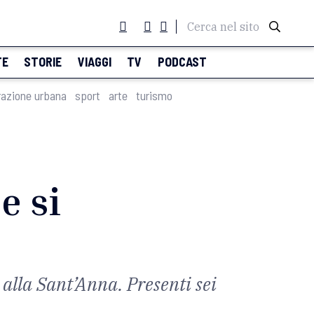
Cerca nel sito
TE
STORIE
VIAGGI
TV
PODCAST
razione urbana
sport
arte
turismo
e si
 alla Sant’Anna. Presenti sei