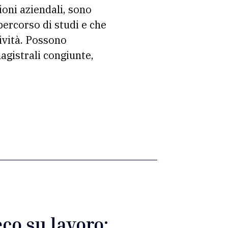
ioni aziendali, sono
percorso di studi e che
ività. Possono
magistrali congiunte,
eco su lavoro: