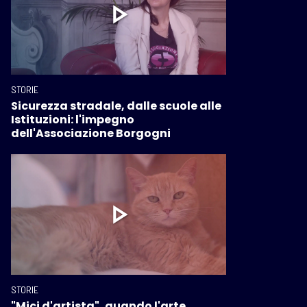
STORIE
Sicurezza stradale, dalle scuole alle
Istituzioni: l'impegno
dell'Associazione Borgogni
STORIE
"Mici d'artista", quando l'arte