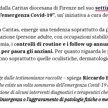
 dalla Caritas diocesana di Firenze nel suo
sett
ell’emergenza Covid-19”
, un’ iniziativa a cura d
a Caritas, emerge una tendenza soprattutto da p
zione (persone adulte, con occupazioni stabili
mia, i c
ontrolli di routine e i follow up annua
per paura gli anziani.
Per quanto riguarda le 
ono soprattutto quelle oculistiche, dermatologi
ge dalle testimonianze raccolte –
spiega
Riccardo 
che esiste un volto sommerso dell’emergenza Covid-19
ione di alcuni interventi diagnostici e terapeutici ch
insorgenza o l’aggravamento di patologie fisiche o men