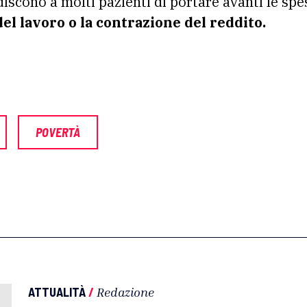
discono a molti pazienti di portare avanti le s
del lavoro o la contrazione del
reddito.
POVERTÀ
ATTUALITÀ
/
Redazione