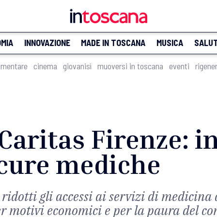
MIA
INNOVAZIONE
MADE IN TOSCANA
MUSICA
SALU
imentare
cinema
giovanisì
muoversi in toscana
eventi
rigene
Caritas Firenze: in
 cure mediche
ridotti gli accessi ai servizi di medicina d
er motivi economici e per la paura del co