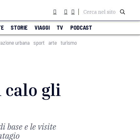
Cerca nel sito
TE
STORIE
VIAGGI
TV
PODCAST
razione urbana
sport
arte
turismo
 calo gli
i base e le visite
ntagio