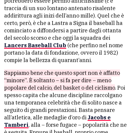
potrebbero essere perfino antichissime (c’è
traccia di un suo lontano antenato risalente
addirittura agli inizi dell’anno mille). Quel che è
certo, però, è che a Lastra a Signa il baseball ha
cominciato a diffondersi a partire dagli ottanta
del secolo scorso e che oggi la squadra dei
Lancers Baseball Club
(che perfino nel nome
portano la data di fondazione, ovvero il 1982)
compie la bellezza di quarant’anni.
Sappiamo bene che questo sport non è affatto
“minore”. È soltanto – si fa per dire – meno
popolare del calcio, del basket o del ciclismo
. Poi
spesso capita che alcune discipline raccolgano
una temporanea celebrità che di solito nasce a
seguito di grandi prestazioni. Basta pensare
all’atletica, alle medaglie d’oro di
Jacobs e
Tamberi
, alla – forse fugace – popolarità che ne
è seguita. Eppure il basball, proprio come