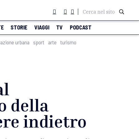
Cerca nel sito
TE
STORIE
VIAGGI
TV
PODCAST
razione urbana
sport
arte
turismo
al
o della
re indietro