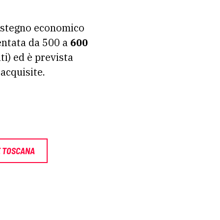
 sostegno economico
entata da 500 a
600
ti) ed è prevista
 acquisite.
E TOSCANA