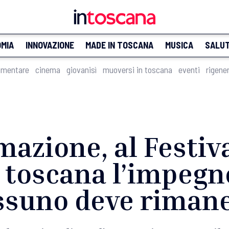
MIA
INNOVAZIONE
MADE IN TOSCANA
MUSICA
SALU
imentare
cinema
giovanisì
muoversi in toscana
eventi
rigene
mazione, al Festiv
à toscana l’impegn
ssuno deve rimane