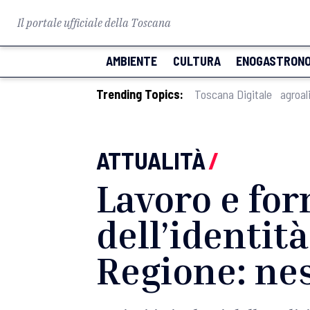
Il portale ufficiale della Toscana
AMBIENTE
CULTURA
ENOGASTRONO
Trending Topics:
Toscana Digitale
agroal
ATTUALITÀ
/
Lavoro e for
dell’identit
Regione: ne