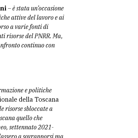
ni
– è stata un’occasione
iche attive del lavoro e ai
so a varie fonti di
ti risorse del PNRR. Ma,
onfronto continuo con
ormazione e politiche
ionale della Toscana
e risorse sbloccate a
oscana quello che
peo, settennato 2021-
dassero a sovrapporsi ma