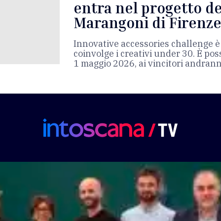
entra nel progetto del
Marangoni di Firenz
Innovative accessories challenge è
coinvolge i creativi under 30. È poss
1 maggio 2026, ai vincitori andrann