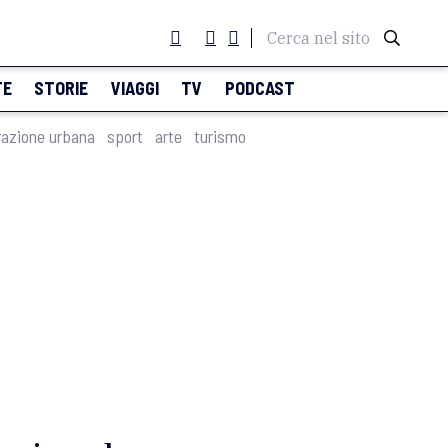
Cerca nel sito
TE
STORIE
VIAGGI
TV
PODCAST
razione urbana
sport
arte
turismo