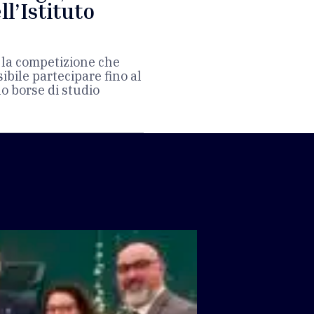
l’Istituto
e
 la competizione che
ibile partecipare fino al
o borse di studio