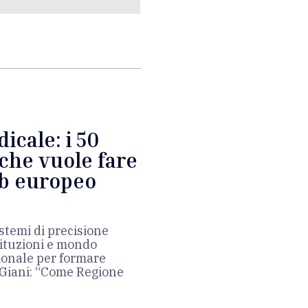
icale: i 50
 che vuole fare
ub europeo
istemi di precisione
stituzioni e mondo
ionale per formare
 Giani: “Come Regione