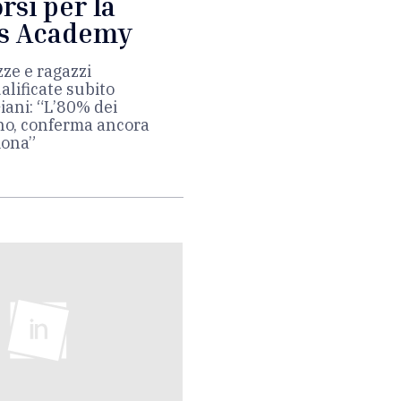
rsi per la
Its Academy
zze e ragazzi
lificate subito
iani: “L’80% dei
no, conferma ancora
iona”