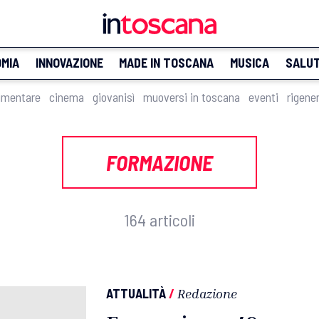
MIA
INNOVAZIONE
MADE IN TOSCANA
MUSICA
SALU
imentare
cinema
giovanisì
muoversi in toscana
eventi
rigene
FORMAZIONE
164 articoli
ATTUALITÀ
/
Redazione