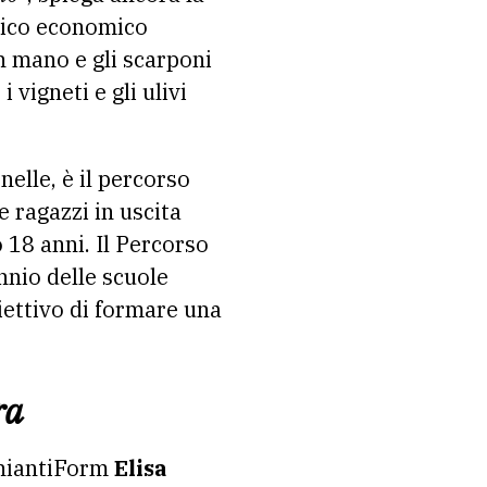
cnico economico
n mano e gli scarponi
 vigneti e gli ulivi
elle, è il percorso
e ragazzi in uscita
18 anni. Il Percorso
nnio delle scuole
biettivo di formare una
ra
ChiantiForm
Elisa