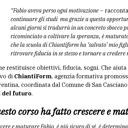
“Fabio aveva perso ogni motivazione
– raccont
continuare gli studi ma grazie a questa opportu
alcuni giorni si tradurrà in un concreto sbocco p
ricominciato a coltivare la speranza, è maturat
che la scuola di Chiantiform ha ‘salvato’ mio figl
ritrovare fiducia in se stesso e tornare a credere 
he restituisce obiettivi, fiducia, sogni. Che aiut
ivo di
ChiantiForm
, agenzia formativa promoss
orentina, coordinata dal Comune di San Casciano i
i del futuro
.
to corso ha fatto crescere e ma
scere e maturare Fabio, è più sicuro di sé, è determin