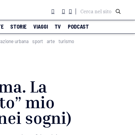
Cerca nel sito
TE
STORIE
VIAGGI
TV
PODCAST
razione urbana
sport
arte
turismo
mma. La
ato” mio
 nei sogni)