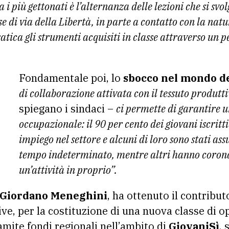
 i più gettonati è l’alternanza delle lezioni che si svo
e di via della Libertà, in parte a contatto con la natu
ratica gli strumenti acquisiti in classe attraverso un p
Fondamentale poi, lo
sbocco nel mondo de
di collaborazione attivata con il tessuto produtti
spiegano i sindaci –
ci permette di garantire 
occupazionale: il 90 per cento dei giovani iscritti
impiego nel settore e alcuni di loro sono stati as
tempo indeterminato, mentre altri hanno coronat
un’attività in proprio”.
Giordano Meneghini
, ha ottenuto il contributo
e, per la costituzione di una nuova classe di op
ramite fondi regionali nell’ambito di
GiovaniSì
, 