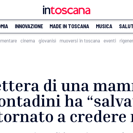
MIA
INNOVAZIONE
MADE IN TOSCANA
MUSICA
SALU
imentare
cinema
giovanisì
muoversi in toscana
eventi
rigene
lettera di una ma
ontadini ha “salv
 tornato a credere