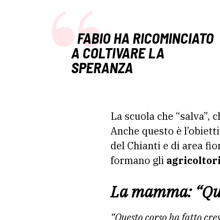
FABIO HA RICOMINCIATO
A COLTIVARE LA
SPERANZA
La scuola che “salva”, c
Anche questo è l’obiett
del Chianti e di area fi
formano gli
agricoltor
La mamma: “Ques
“Questo corso ha fatto cre