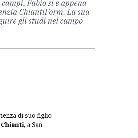
e campi. Fabio si è appena
agenzia ChiantiForm. La sua
guire gli studi nel campo
rienza di suo figlio
 Chianti,
a San