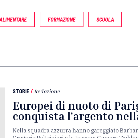
ALIMENTARE
FORMAZIONE
SCUOLA
STORIE
/
Redazione
Europei di nuoto di Parigi
conquista l'argento nell
Nella squadra azzurra hanno gareggiato Barbar
Gregorio Paltrinieri e la toscana Ginevra Taddeu