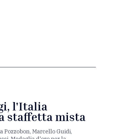
, l'Italia
a staffetta mista
a Pozzobon, Marcello Guidi,
cci. Medaglia d'oro per la