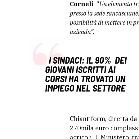
Corneli
. “
Un elemento tra
presso la sede sancascianes
possibilità di mettere in p
azienda”.
I SINDACI: IL 90% DEI
GIOVANI ISCRITTI AI
CORSI HA TROVATO UN
IMPIEGO NEL SETTORE
Chiantiform, diretta da
270mila euro complessiv
agricoli. Il Ministero, t