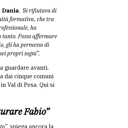
a
Dania
. S
i rifiutava di
nità formativa, che tra
rofessionale, ha
o tanto. Posso affermare
io, gli ha permesso di
nei propri sogni”.
a a guardare avanti.
a dai cinque comuni
n Val di Pesa. Qui si
turare Fabio”
ato”
, spiega ancora la