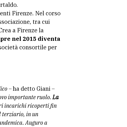
rtaldo.
enti Firenze. Nel corso
sociazione, tra cui
Crea a Firenze la
pre nel 2015 diventa
 società consortile per
ico –
ha detto Giani
–
uovo importante ruolo.
La
 incarichi ricoperti fin
 terziario, in un
pandemica. Auguro a