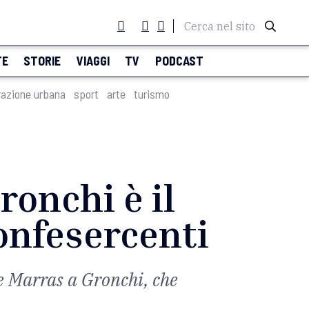
Cerca nel sito
TE
STORIE
VIAGGI
TV
PODCAST
razione urbana
sport
arte
turismo
ronchi è il
onfesercenti
re Marras a Gronchi, che