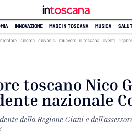
MIA
INNOVAZIONE
MADE IN TOSCANA
MUSICA
SALU
imentare
cinema
giovanisì
muoversi in toscana
eventi
rigene
re toscano Nico G
dente nazionale C
dente della Regione Giani e dell’assesso
e