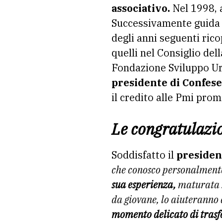
associativo.
Nel 1998, a
Successivamente guida l
degli anni seguenti ric
quelli nel Consiglio de
Fondazione Sviluppo Urb
presidente di Confes
il credito alle Pmi pro
Le congratulazio
Soddisfatto il
presiden
che conosco personalmente
sua esperienza,
maturata s
da giovane, lo aiuteranno a
momento delicato di tras