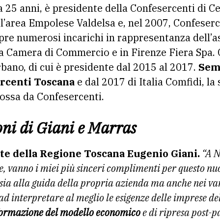
 25 anni, è presidente della Confesercenti di Ce
’area Empolese Valdelsa e, nel 2007, Confeserc
opre numerosi incarichi in rappresentanza dell’as
lla Camera di Commercio e in Firenze Fiera Spa. 
ano, di cui è presidente dal 2015 al 2017.
Sem
ercenti Toscana
e dal 2017 di Italia Comfidi, la
mossa da Confesercenti.
ni di Giani e Marras
te della Regione Toscana Eugenio Giani.
“A N
, vanno i miei più sinceri complimenti per questo n
ia alla guida della propria azienda ma anche nei vari
d interpretare al meglio le esigenze delle imprese del
formazione del modello economico
e di ripresa post-