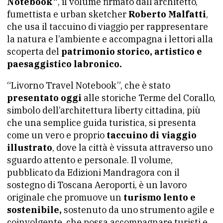
Notebook”
, il volume firmato dall’architetto,
fumettista e urban sketcher
Roberto Malfatti
,
che usa il taccuino di viaggio per rappresentare
la natura e l’ambiente e accompagna i lettori alla
scoperta del
patrimonio storico, artistico e
paesaggistico labronico.
“Livorno Travel Notebook”, che è stato
presentato oggi
alle storiche Terme del Corallo,
simbolo dell’architettura liberty cittadina, più
che una semplice guida turistica, si presenta
come un vero e proprio
taccuino di viaggio
illustrato
, dove la città è vissuta attraverso uno
sguardo attento e personale. Il volume,
pubblicato da Edizioni Mandragora con il
sostegno di Toscana Aeroporti, è un lavoro
originale che promuove un
turismo lento e
sostenibile,
sostenuto da uno strumento agile e
coinvolgente, che possa accompagnare turisti e