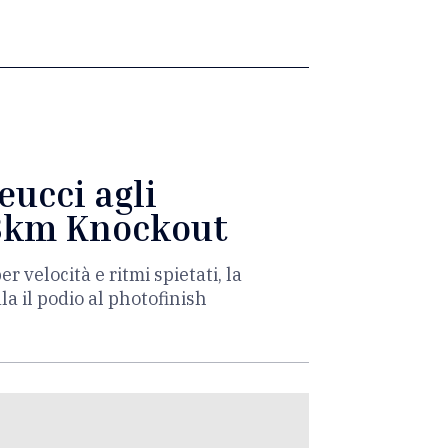
ucci agli
 3km Knockout
r velocità e ritmi spietati, la
la il podio al photofinish