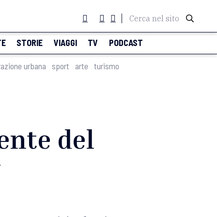
Cerca nel sito
TE
STORIE
VIAGGI
TV
PODCAST
razione urbana
sport
arte
turismo
ente del
-