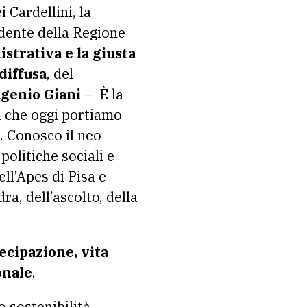
 Cardellini, la
idente della Regione
trativa e la giusta
diffusa
, del
ugenio Giani
– È la
a che oggi portiamo
. Conosco il neo
olitiche sociali e
ll’Apes di Pisa e
a, dell’ascolto, della
ecipazione, vita
onale
.
o sostenibilità