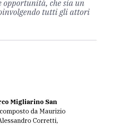
e opportunità, che sia un
involgendo tutti gli attori
rco Migliarino San
o composto da Maurizio
Alessandro Corretti,