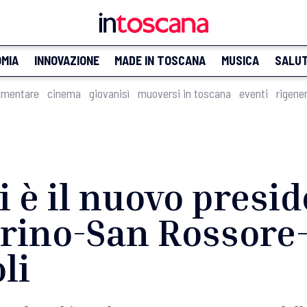
MIA
INNOVAZIONE
MADE IN TOSCANA
MUSICA
SALU
imentare
cinema
giovanisì
muoversi in toscana
eventi
rigene
 è il nuovo presid
arino-San Rossore
li