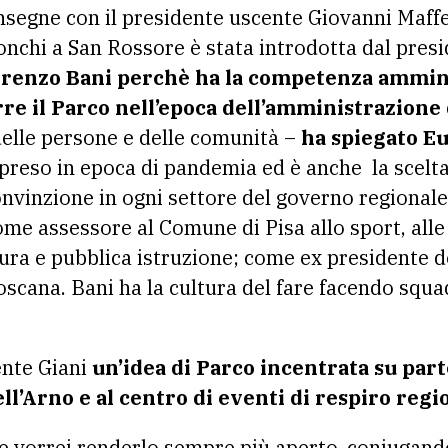
nsegne con il presidente uscente Giovanni Maffei
onchi a San Rossore è stata introdotta dal pres
orenzo Bani perchè ha la competenza amminis
re il Parco nell’epoca dell’amministrazione 
delle persone e delle comunità –
ha spiegato E
preso in epoca di pandemia ed è anche la scelt
onvinzione in ogni settore del governo regionale
me assessore al Comune di Pisa allo sport, alle p
ura e pubblica istruzione; come ex presidente de
scana. Bani ha la cultura del fare facendo squadr
ente Giani
un’idea di Parco incentrata su part
ell’Arno e al centro di eventi di respiro regi
i e vorrei renderlo sempre più aperto, coniugand