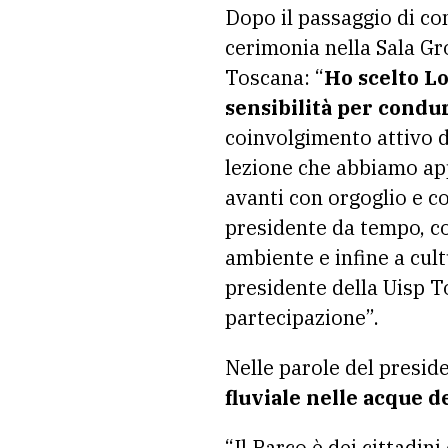
Dopo il passaggio di co
cerimonia nella Sala Gr
Toscana: “
Ho scelto L
sensibilità per condur
coinvolgimento attivo 
lezione che abbiamo ap
avanti con orgoglio e c
presidente da tempo, co
ambiente e infine a cult
presidente della Uisp To
partecipazione”.
Nelle parole del presid
fluviale nelle acque d
“Il Parco è dei cittadin