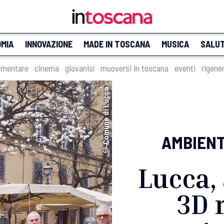
MIA
INNOVAZIONE
MADE IN TOSCANA
MUSICA
SALU
imentare
cinema
giovanisì
muoversi in toscana
eventi
rigene
© Comune di Lucca
AMBIEN
Lucca,
3D 