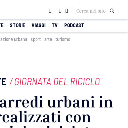
Cerca nel sito
TE
STORIE
VIAGGI
TV
PODCAST
razione urbana
sport
arte
turismo
TE
/
GIORNATA DEL RICICLO
 arredi urbani in
realizzati con