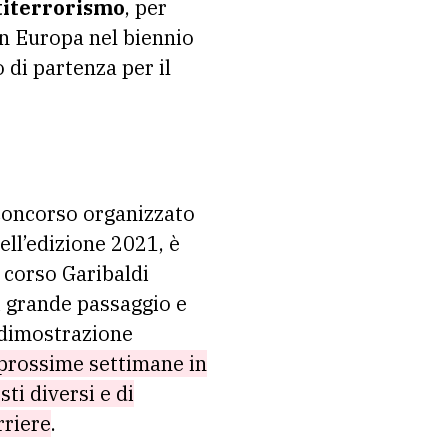
titerrorismo
, per
 in Europa nel biennio
o di partenza per il
l concorso organizzato
ell’edizione 2021, è
 corso Garibaldi
di grande passaggio e
 dimostrazione
e prossime settimane in
sti diversi e di
rriere
.