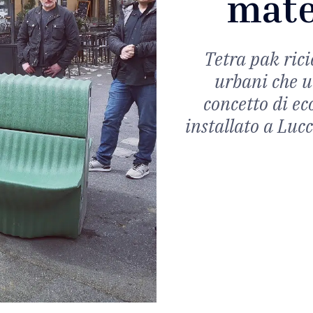
mate
Tetra pak rici
urbani che un
concetto di e
installato a Luc