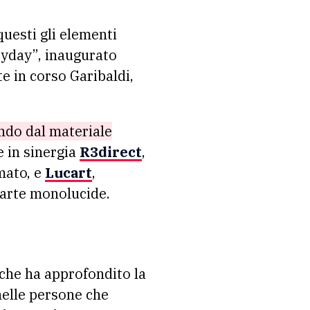
questi gli elementi
ryday”, inaugurato
e in corso Garibaldi,
ndo dal materiale
e in sinergia
R3direct
,
mato, e
Lucart
,
 carte monolucide.
 che ha approfondito la
nelle persone che