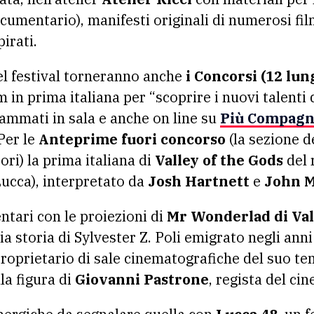
ocumentario), manifesti originali di numerosi film
pirati.
l festival torneranno anche
i Concorsi (12 lu
lm in prima italiana per “scoprire i nuovi talenti 
ammati in sala e anche on line su
Più Compagn
Per le
Anteprime fuori concorso
(la sezione d
ri) la prima italiana di
Valley of the Gods
del 
Lucca), interpretato da
Josh Hartnett
e
John M
tari con le proiezioni di
Mr Wonderlad di Vale
ia storia di Sylvester Z. Poli emigrato negli anni
proprietario di sale cinematografiche del suo t
lla figura di
Giovanni Pastrone
, regista del ci