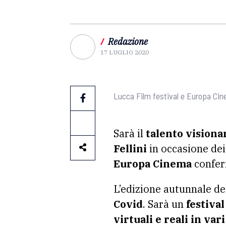
/
Redazione
17 LUGLIO 2020
Lucca Film festival e Europa Cine
Sarà il
talento visionar
Fellini
in occasione dei
Europa Cinema
confe
L’edizione autunnale dei
Covid
. Sarà un
festival
virtuali e reali
in vari