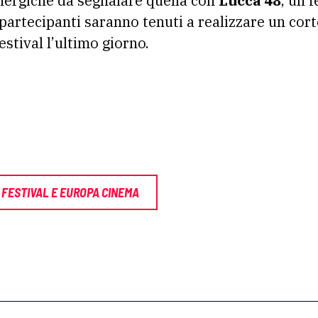
inergiche da segnalare quella con
Lucca 48
, un f
partecipanti saranno tenuti a realizzare un cor
 festival l’ultimo giorno.
 FESTIVAL E EUROPA CINEMA