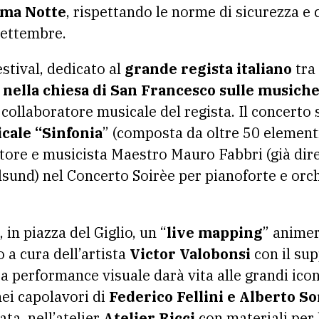
ema Notte
, rispettando le norme di sicurezza e
settembre.
estival, dedicato al
grande regista italiano
tra 
 nella chiesa di San Francesco sulle musich
no collaboratore musicale del regista. Il concerto
icale “Sinfonia
” (composta da oltre 50 elementi
tore e musicista Maestro Mauro Fabbri (già dire
alsund) nel Concerto Soirèe per pianoforte e orch
, in piazza del Giglio, un “
live mapping
” animer
o a cura dell’artista
Victor Valobonsi
con il su
a performance visuale darà vita alle grandi icon
ei capolavori di
Federico Fellini e Alberto So
cata, nell’atelier
Atelier Ricci
con materiali per l