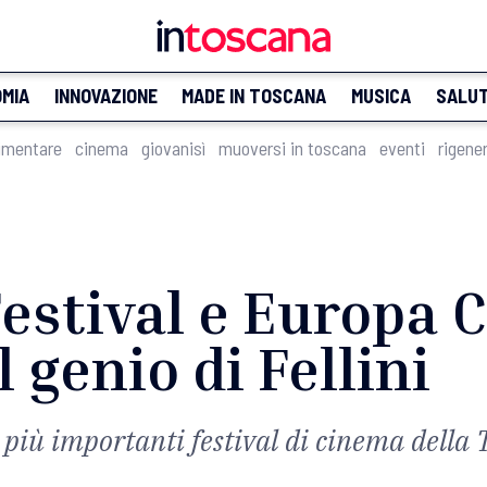
MIA
INNOVAZIONE
MADE IN TOSCANA
MUSICA
SALU
imentare
cinema
giovanisì
muoversi in toscana
eventi
rigene
Festival e Europa
 genio di Fellini
 più importanti festival di cinema della 