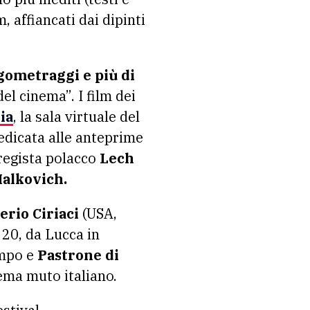
, affiancati dai dipinti
ngometraggi e più di
del cinema”. I film dei
ia
, la sala virtuale del
edicata alle anteprime
regista polacco
Lech
alkovich.
rio Ciriaci
(USA,
 20, da Lucca in
empo e
Pastrone di
nema muto italiano.