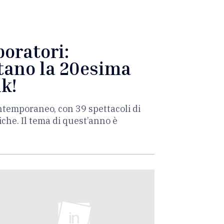
boratori:
itano la 20esima
ik!
contemporaneo, con 39 spettacoli di
che. Il tema di quest’anno è