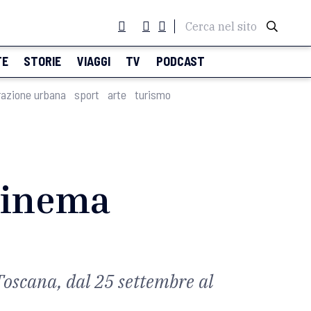
Cerca nel sito
TE
STORIE
VIAGGI
TV
PODCAST
razione urbana
sport
arte
turismo
 Cinema
Toscana, dal 25 settembre al