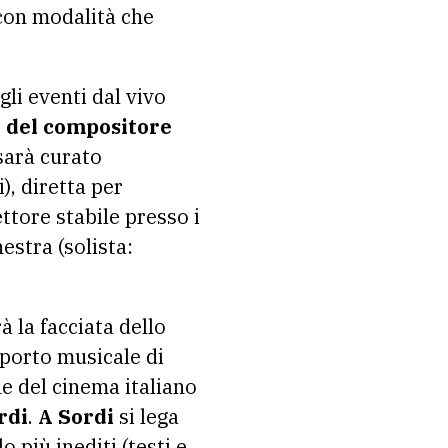
 con modalità che
gli eventi dal vivo
e del compositore
 sarà curato
), diretta per
ttore stabile presso i
estra (solista:
à la facciata dello
pporto musicale di
e del cinema italiano
rdi
.
A Sordi
si lega
o più inediti (testi e