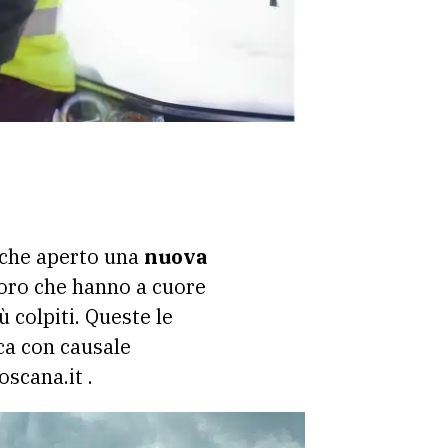
anche aperto una
nuova
oloro che hanno a cuore
iù colpiti. Queste le
ca con causale
scana.it .