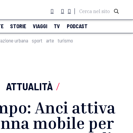
Cerca nel sito
TE
STORIE
VIAGGI
TV
PODCAST
razione urbana
sport
arte
turismo
ATTUALITÀ
/
po: Anci attiva
onna mobile per