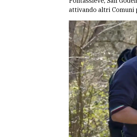
Pontassieve, San Godenz
attivando altri Comuni p