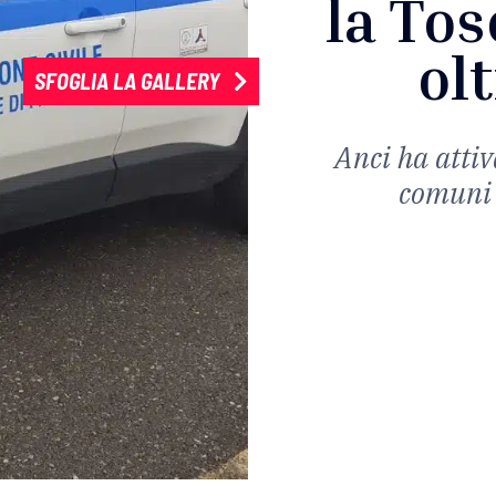
la Tos
ol
SFOGLIA LA GALLERY
Anci ha attiv
comuni t