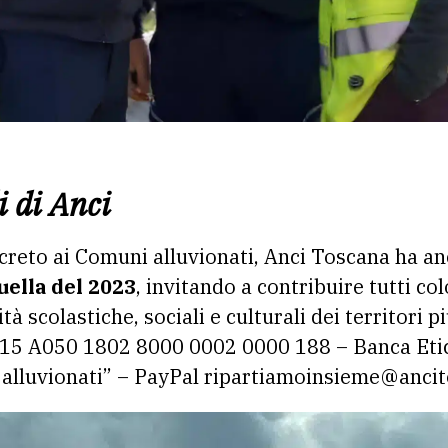
i di Anci
ncreto ai Comuni alluvionati, Anci Toscana ha 
uella del 2023
, invitando a contribuire tutti c
ità scolastiche, sociali e culturali dei territori p
T15 A050 1802 8000 0002 0000 188 – Banca Eti
alluvionati” – PayPal ripartiamoinsieme@ancito