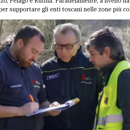
o, Pelago e Rufina. Parallelamente, a livello na
er supportare gli enti toscani nelle zone più co