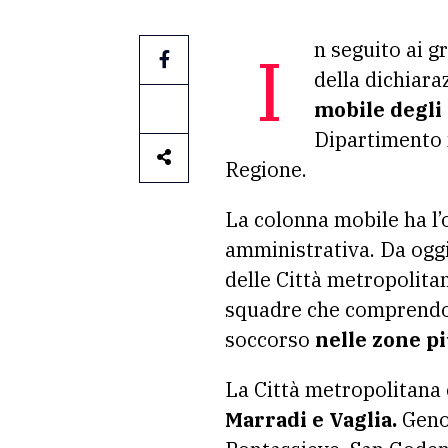
In seguito ai gravi eventi meteorologici che hanno colpito la Toscana, nell’attesa
della dichiara
mobile degli 
Dipartimento n
Regione.
La colonna mobile ha l’
amministrativa. Da oggi
delle Città metropolita
squadre che comprendon
soccorso
nelle zone pi
La Città metropolitana 
Marradi e Vaglia.
Geno