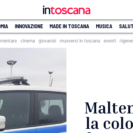
MIA
INNOVAZIONE
MADE IN TOSCANA
MUSICA
SALU
imentare
cinema
giovanisì
muoversi in toscana
eventi
rigene
Maltem
la col