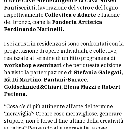
d’Arte Cave Michelangelo e la Cava Museo
Fantiscritti,
lavorazione del vetro e del legno,
rispettivamente
Collevilca e Adarte
e fusione
del bronzo, come la
Fonderia Artistica
Ferdinando Marinelli.
I sei artisti in residenza si sono confrontati con la
progettazione di opere individuali, e collettive,
realizzate al termine di un fitto programma di
workshop e seminari
che per questa edizione
ha visto la partecipazione di
Stefania Galegati,
Rä Di Martino, Pantani-Surace,
Goldschmied&Chiari, Elena Mazzi e Robert
Pettena.
“Cosa c’è di più attinente all’arte del termine
‘meraviglia’? Creare cose meravigliose, generare
stupore, non è forse il fine ultimo della creatività
artistica? Pensando alla meraviglia, a cose