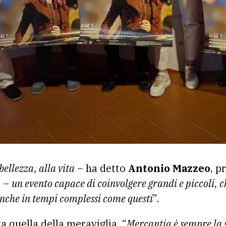
ellezza, alla vita
– ha detto
Antonio Mazzeo
, p
a –
un evento capace di coinvolgere grandi e piccoli, c
anche in tempi complessi come questi
”.
ta quella della meraviglia. “
Mercantia è sempre la 