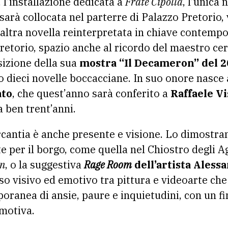
, l’installazione dedicata a
Frate Cipolla
, l’unica
sarà collocata nel parterre di Palazzo Pretorio, v
n’altra novella reinterpretata in chiave contemp
retorio, spazio anche al ricordo del maestro c
sizione della sua
mostra “Il Decameron” del 2
 dieci novelle boccacciane. In suo onore nasce 
ato
, che quest’anno sarà conferito a
Raffaele V
 ben trent’anni.
rcantia è anche presente e visione. Lo dimostr
e per il borgo, come quella nel Chiostro degli A
n
, o la suggestiva
Rage Room
dell’artista Alessa
so visivo ed emotivo tra pittura e videoarte che 
oranea di ansie, paure e inquietudini, con un fi
emotiva.