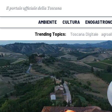
Il portale ufficiale della Toscana
AMBIENTE
CULTURA
ENOGASTRONO
Trending Topics:
Toscana Digitale
agroal