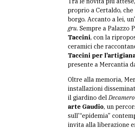
Tra le novità più attese
proprio a Certaldo, che 
borgo. Accanto a lei, u
gru
. Sempre a Palazzo P
Taccini
, con la ripropo
ceramici che raccontano
Taccini per l’artigian
presente a Mercantia da
Oltre alla memoria, Me
installazioni disseminat
il giardino del
Decamero
arte Gaudio
, un percor
sull’“epidemia” contemp
invita alla liberazione 