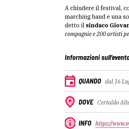
A chiudere il festival, 
marching band e una sor
detto il
sindaco Giova
compagnie e 200 artisti p
Informazioni sull’event
QUANDO
dal 16 Lu
DOVE
Certaldo Alt
INFO
https://www.m