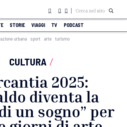
Cerca nel sito
TE
STORIE
VIAGGI
TV
PODCAST
razione urbana
sport
arte
turismo
CULTURA
/
cantia 2025:
ldo diventa la
di un sogno” per
 giorni di arte,