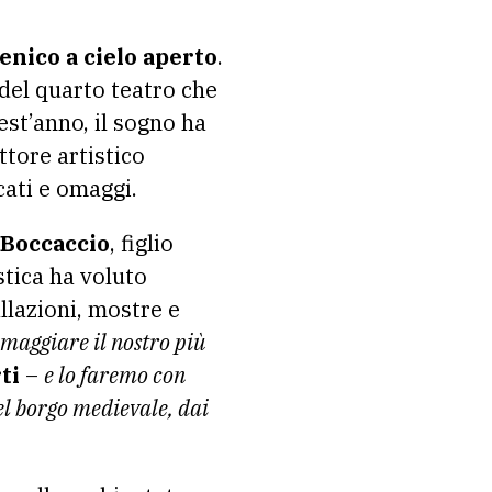
enico a cielo aperto
.
e del quarto teatro che
est’anno, il sogno ha
ettore artistico
cati e omaggi.
 Boccaccio
, figlio
istica ha voluto
allazioni, mostre e
maggiare il nostro più
ti
–
e lo faremo con
del borgo medievale, dai