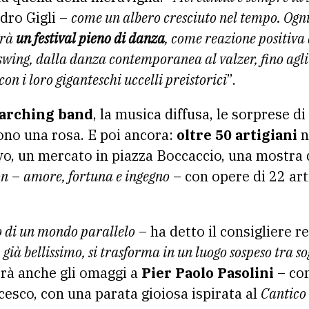
dro Gigli –
come un albero cresciuto nel tempo. Ogn
arà
un festival pieno di danza
, come reazione positiva 
swing, dalla danza contemporanea al valzer, fino agli
con i loro giganteschi uccelli preistorici
”.
arching band
, la musica diffusa, le sorprese di
dono una rosa. E poi ancora:
oltre 50 artigiani
n
vo, un mercato in piazza Boccaccio, una mostra d
on
–
amore, fortuna e ingegno
– con opere di 22 arti
 di un mondo parallelo
– ha detto il consigliere r
, già bellissimo, si trasforma in un luogo sospeso tra s
erà anche gli omaggi a
Pier Paolo Pasolini
– con
cesco, con una parata gioiosa ispirata al
Cantico 