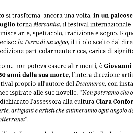
to
si trasforma, ancora una volta,
in un palcosc
luglio
torna
Mercantia
, il festival internazional
unisce arte, spettacolo, tradizione e sogno. E qu
eciso:
la Terra di un sogno
, il titolo scelto dal dir
edizione particolarmente ricca, carica di signifi
 come non poteva essere altrimenti, è
Giovanni
50 anni dalla sua morte
, l’intera direzione art
stival proprio all’autore del
Decameron
, con inst
e ispirate alle sue novelle. “N
on potevamo che o
dichiarato l’assessora alla cultura
Clara Confor
’arte, artigiani e artisti che animeranno ogni angolo 
sotterranei
”.