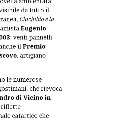
 novella ambientata
isibile da tutto il
oranea,
Chichibìo e la
eramista
Eugenio
003
: venti pannelli
anche il
Premio
iscovo
, artigiano
ano le numerose
gostiniani, che rievoca
ndro di Vicino in
riflette
nale catartico che