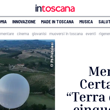
MIA
INNOVAZIONE
MADE IN TOSCANA
MUSICA
SALU
imentare
cinema
giovanisì
muoversi in toscana
eventi
rigene
© Ph Pistolesi
Mer
Certa
“Terra 
cinque