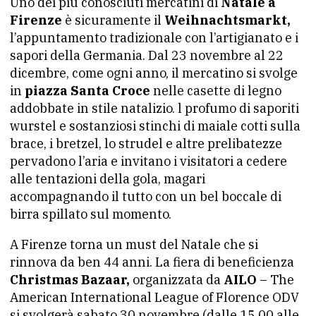
Uno dei più conosciuti mercatini di
Natale a
Firenze
è sicuramente il
Weihnachtsmarkt,
l’appuntamento tradizionale con l’artigianato e i
sapori della Germania. Dal 23 novembre al 22
dicembre, come ogni anno, il mercatino si svolge
in
piazza Santa Croce
nelle casette di legno
addobbate in stile natalizio. l profumo di saporiti
wurstel e sostanziosi stinchi di maiale cotti sulla
brace, i bretzel, lo strudel e altre prelibatezze
pervadono l’aria e invitano i visitatori a cedere
alle tentazioni della gola, magari
accompagnando il tutto con un bel boccale di
birra spillato sul momento.
A Firenze torna un must del Natale che si
rinnova da ben 44 anni. La fiera di beneficienza
Christmas Bazaar,
organizzata da
AILO
– The
American International League of Florence ODV
si svolgerà sabato 30 novembre (dalle 15.00 alle