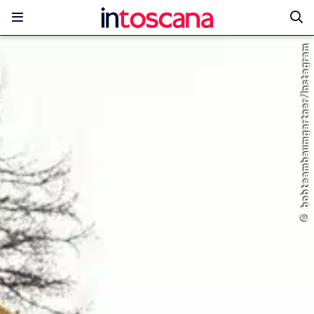
© bobteambaumgartner/Instagram