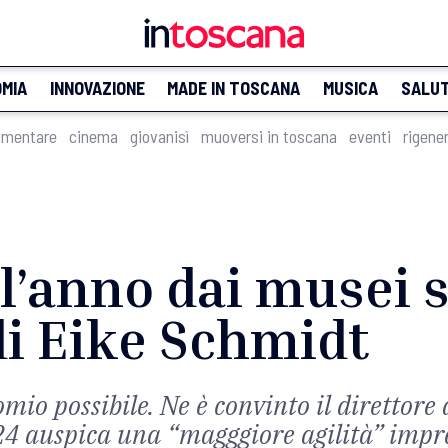
MIA
INNOVAZIONE
MADE IN TOSCANA
MUSICA
SALU
imentare
cinema
giovanisì
muoversi in toscana
eventi
rigene
l’anno dai musei s
 di Eike Schmidt
io possibile. Ne è convinto il direttore d
24 auspica una “magggiore agilità” impr