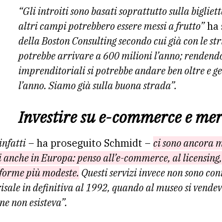
“Gli introiti sono basati soprattutto sulla biglie
altri campi potrebbero essere messi a frutto”
ha 
della Boston Consulting secondo cui già con le stru
potrebbe arrivare a 600 milioni l’anno; rendendo 
imprenditoriali si potrebbe andare ben oltre e g
l’anno. Siamo già sulla buona strada”.
Investire su e-commerce e me
infatti
– ha proseguito Schmidt –
ci sono ancora m
i anche in Europa: penso all’e-commerce, al licensing
n forme più modeste.
Questi servizi invece non sono co
isale in definitiva al 1992, quando al museo si vende
ine non esisteva”.