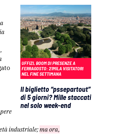
la
ia
,
a
UFFIZI, BOOM DI PRESENZE A
gato
FERRAGOSTO: 21MILA VISITATORI
NEL FINE SETTIMANA
Il biglietto “pssepartout”
di 5 giorni? Mille staccati
nel solo week-end
opere
ietà industriale;
ma ora,