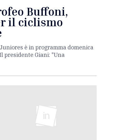
rofeo Buffoni,
r il ciclismo
e
ia Juniores è in programma domenica
Il presidente Giani: "Una