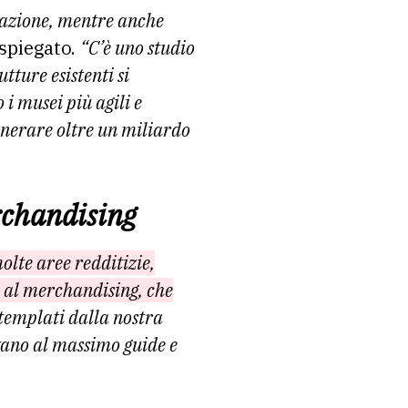
ttazione, mentre anche
spiegato.
“C’è uno studio
tture esistenti si
i musei più agili e
enerare oltre un miliardo
rchandising
olte aree redditizie,
, al merchandising, che
ntemplati dalla nostra
vano al massimo guide e