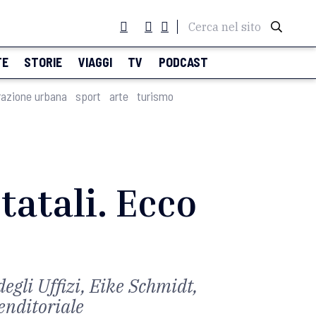
Cerca nel sito
TE
STORIE
VIAGGI
TV
PODCAST
razione urbana
sport
arte
turismo
tatali. Ecco
egli Uffizi, Eike Schmidt,
enditoriale