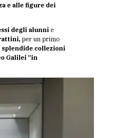
a e alle figure dei
essi degli alunni
e
attini,
per un primo
le splendide collezioni
o Galilei “in