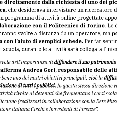
 direttamente dalla richiesta di uno dei pic
ca,
che desiderava intervistare un ricercatore d
un programma di attività online progettate app
llaborazione con il Politecnico di Torino
. Le 
aranno svolte a distanza da un operatore, ma
po
 con l’aiuto di semplici schede.
Per far sentir
 scuola, durante le attività sarà collegata l’inte
pevole dell’importanza di
diffondere il suo patrimonio
,
afferma Andrea Gori, responsabile delle att
bene uno dei nostri obiettivi principali, cioè la
diffus
lusione di tutti i pubblici.
In questa stessa direzione v
ttività rivolte ai detenuti che frequentano i corsi scola
icciano (realizzati in collaborazione con la Rete Mus
ione Italiana Ciechi e Ipovedenti di Firenze”.