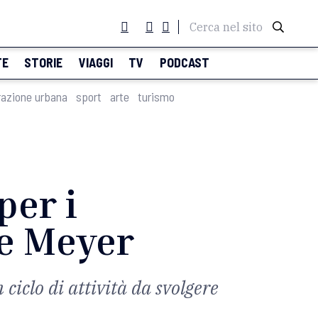
Cerca nel sito
TE
STORIE
VIAGGI
TV
PODCAST
razione urbana
sport
arte
turismo
per i
le Meyer
ciclo di attività da svolgere