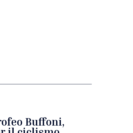
rofeo Buffoni,
r il ciclismo