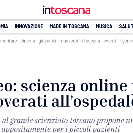
MIA
INNOVAZIONE
MADE IN TOSCANA
MUSICA
SALU
imentare
cinema
giovanisì
muoversi in toscana
eventi
rigene
o: scienza online 
verati all’ospeda
 al grande scienziato toscano propone un 
 appositamente per i piccoli pazienti