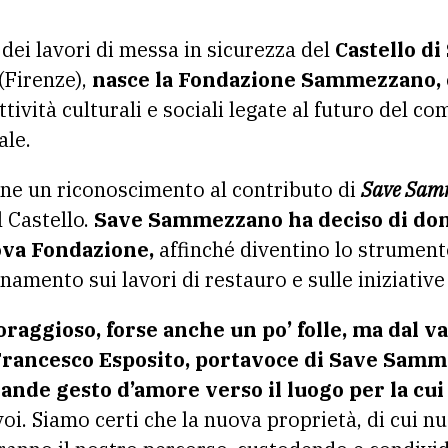
o dei lavori di messa in sicurezza del
Castello d
(Firenze),
nasce la Fondazione Sammezzano,
attività culturali e sociali legate al futuro del c
le.
ne un riconoscimento al contributo di
Save Sam
l Castello.
Save Sammezzano ha deciso di dona
uova Fondazione,
affinché diventino lo strument
amento sui lavori di restauro e sulle iniziative
oraggioso, forse anche un po’ folle, ma dal v
Francesco Esposito, portavoce di Save Sam
ande gesto d’amore verso il luogo per la cu
voi. Siamo certi che la nuova proprietà, di cui nu