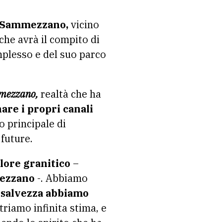
i Sammezzano,
vicino
che avrà il compito di
omplesso e del suo parco
mezzano,
realtà che ha
re i propri canali
o principale di
 future.
alore granitico
–
mezzano
-. Abbiamo
i salvezza abbiamo
triamo infinita stima, e