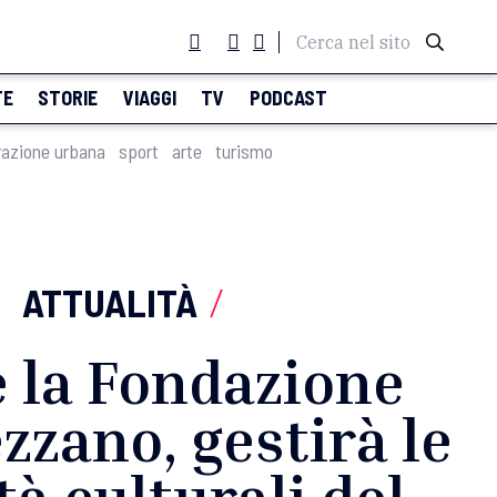
Cerca nel sito
TE
STORIE
VIAGGI
TV
PODCAST
razione urbana
sport
arte
turismo
ATTUALITÀ
/
 la Fondazione
zano, gestirà le
tà culturali del