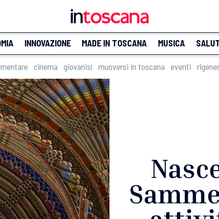
MIA
INNOVAZIONE
MADE IN TOSCANA
MUSICA
SALU
imentare
cinema
giovanisì
muoversi in toscana
eventi
rigene
Nasce
Sammez
attivi