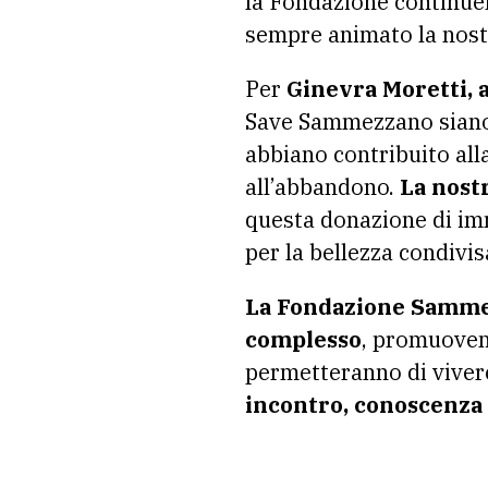
la Fondazione continuer
sempre animato la nost
Per
Ginevra Moretti, 
Save Sammezzano siano s
abbiano contribuito all
all’abbandono.
La nost
questa donazione di im
per la bellezza condivis
La Fondazione Sammezz
complesso
, promuovend
permetteranno di vivere
incontro, conoscenza 