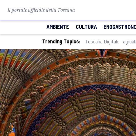
Il portale ufficiale della Toscana
AMBIENTE
CULTURA
ENOGASTRONO
Trending Topics:
Toscana Digitale
agroal