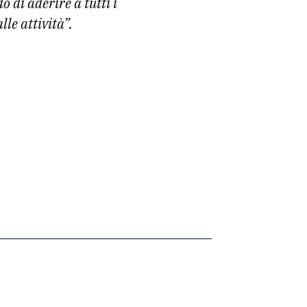
 di aderire a tutti i
lle attività”.