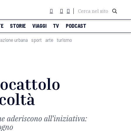
Cerca nel sito
TE
STORIE
VIAGGI
TV
PODCAST
razione urbana
sport
arte
turismo
iocattolo
icoltà
e aderiscono all’iniziativa:
ogno