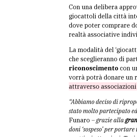
Con una delibera appro
giocattoli della città int
dove poter comprare doni
realtà associative indiv
La modalità del ‘giocatt
che sceglieranno di part
riconoscimento
con un
vorrà potrà donare un r
attraverso associazioni
“Abbiamo deciso di ripropo
stato molto partecipato e
Funaro
– grazie alla
grand
doni ‘sospeso’ per portare 