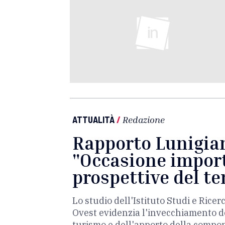
ATTUALITÀ
/
Redazione
Rapporto Lunigian
"Occasione import
prospettive del te
Lo studio dell'Istituto Studi e Ric
Ovest evidenzia l'invecchiamento de
turismo e dell'apporto della compo