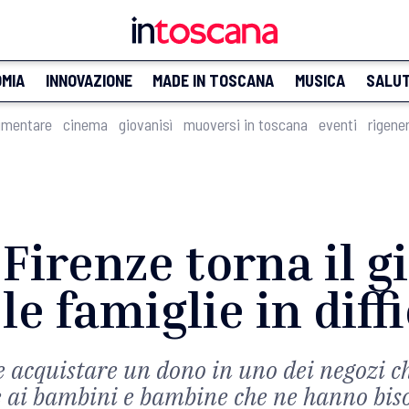
MIA
INNOVAZIONE
MADE IN TOSCANA
MUSICA
SALU
imentare
cinema
giovanisì
muoversi in toscana
eventi
rigene
 Firenze torna il g
e famiglie in diff
 acquistare un dono in uno dei negozi ch
e ai bambini e bambine che ne hanno bis