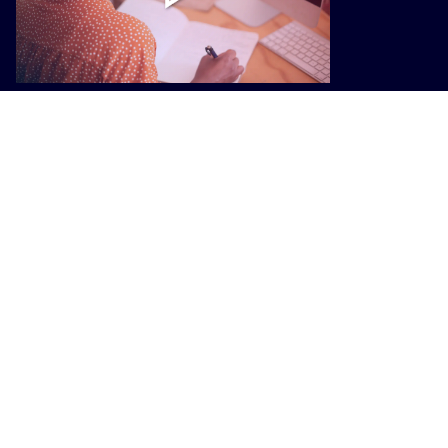
ATTUALITÀ
Lavoro, dalla Regione un nuovo
piano di interventi: giovani,
formazione e crisi aziendali
ATTUALITÀ
Viaggi missionari, la Regione
finanzia borse di studio per ragazze