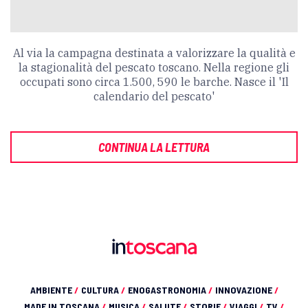
Al via la campagna destinata a valorizzare la qualità e
la stagionalità del pescato toscano. Nella regione gli
occupati sono circa 1.500, 590 le barche. Nasce il 'Il
calendario del pescato'
CONTINUA LA LETTURA
AMBIENTE
/
CULTURA
/
ENOGASTRONOMIA
/
INNOVAZIONE
/
MADE IN TOSCANA
/
MUSICA
/
SALUTE
/
STORIE
/
VIAGGI
/
TV
/