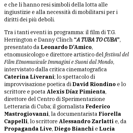
e che li hanno resi simboli della lotta alle
ingiustizie e alla necessità di mobilitarsi per i
diritti dei più deboli.
Tra i tanti eventi in programma: il film di T.G.
Herrington e Danny Clinch
“
A TUBA TO CUBA
”
,
presentato da
Leonardo D’Amico
,
etnomusicologo e direttore artistico del
festival del
Film Etnomusicale Immagini e Suoni dal Mondo
,
intervistato dalla critica cinematografica
Caterina Liverani
; lo spettacolo di
improvvisazione poetica di
David Riondino
e lo
scrittore e poeta
Alexis Díaz Pimienta
,
direttore del Centro di Sperimentazione
Letteraria di Cuba; il giornalista
Federico
Mastrogiovanni
, la documentarista
Fiorella
Cappelli
, lo scrittore
Alessandro Zarlatti
e, da
Propaganda Live
,
Diego Bianchi
e
Lucia