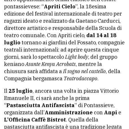
pontassievese: “
Apriti Cielo
”, la 18esima
edizione del festival internazionale di teatro per
ragazzi ideato e realizzato da Gaetano Carducci,
direttore artistico e responsabile della Scuola di
teatro comunale. Con Apriti cielo,
dal 14 al 18
luglio
tornano ai giardini del Fossato, compagnie
teatrali internazionali: ad aprire questa cinque
giorni, sarà lo spettacolo
Light body
, del gruppo
keniano
Asante Kenya Acrobats
, mentre la
chiusura sarà affidata a
Il sogno nel castello
, della
Compagnia bergamasca
Teatrodaccapo
.
Il
25 luglio
, ancora una volta in piazza Vittorio
Emanuele II, ci sarà anche la prima
“
Pastasciutta Antifascista
” di Pontassieve,
organizzata dall’
Amministrazione
con
Anpi
e
L’Officina Caffè Bistrot
. Quella della
pastasciutta antifascista è una tradizione legata