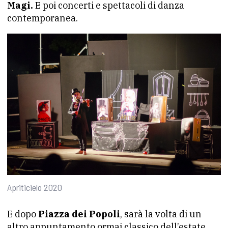
Magi.
E poi concerti e spettacoli di danza
contemporanea.
Apriticielo 2020
E dopo
Piazza dei Popoli
, sarà la volta di un
altro appuntamento ormai classico dell’estate